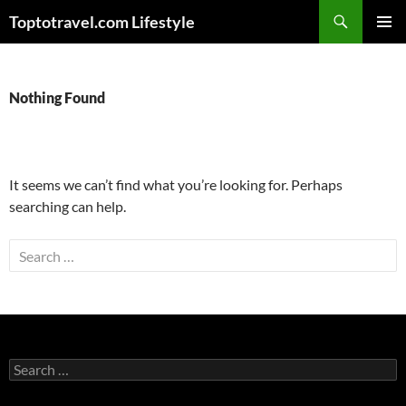
Skip
Search
Toptotravel.com Lifestyle
to
PRIMAR
content
MENU
Nothing Found
It seems we can’t find what you’re looking for. Perhaps
searching can help.
Search
for:
Search
for: