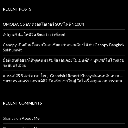
RECENT POSTS
OMODA C5 EV ครอสโอเวอร์ SUV ไฟฟ้า 100%
อัปทุกทริป… ให้ชีวิต Smart กว่าที่เคย!
Canopy เปิดตัวครั้งแรกในเอเชียตะวันออกเฉียงใต้ กับ Canopy Bangkok
Sukhumvit
มื้อพิเศษที่อยากให้ทุกคนมาสัมผัส เอ็นจอยโมเมนต์ดี ๆ บุพเฟ่ต์ในโรงแรม
ระดับพรีเมียม
แกรนด์สิริ​ รีสอร์ท​ เขาใหญ่​-Grandsiri​ Resort​ Khaoyaiนอนหลับสบาย…
ขยายครอบครัว แกรนด์สิริ รีสอร์ท เขาใหญ่ ใส่ใจเรื่องคุณภาพการนอน
RECENT COMMENTS
Shanya
on
About Me