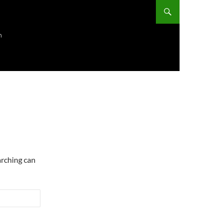
ก
arching can