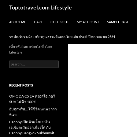
Skip
Search
Toptotravel.com Lifestyle
to
content
ABOUT ME
CART
CHECKOUT
MY ACCOUNT
SAMPLE PAGE
รฟฟท. รับรางวัลองค์กรคุณธรรมต้นแบบโดดเด่น ประจำปีงบประมาณ 2564
เที่ยวทั่วไทย อร่อยไปทั่วโลก
Lifestyle
Search
for:
RECENT POSTS
OMODA C5 EV ครอสโอเวอร์
SUV ไฟฟ้า 100%
อัปทุกทริป… ให้ชีวิต Smart กว่า
ที่เคย!
Canopy เปิดตัวครั้งแรกใน
เอเชียตะวันออกเฉียงใต้ กับ
Canopy Bangkok Sukhumvit