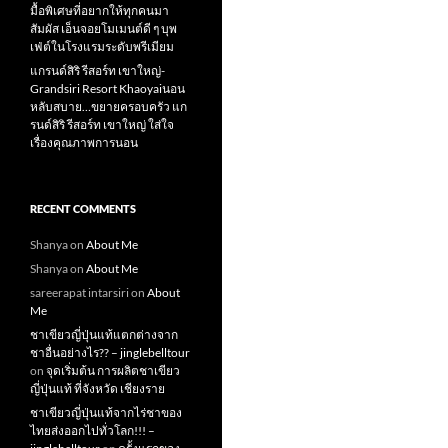
มื้อพิเศษที่อยากให้ทุกคนมา
สัมผัส เอ็นจอยโมเมนต์ดี ๆ บุพ
เฟ่ต์ในโรงแรมระดับพรีเมียม
แกรนด์สิริ​ รีสอร์ท​ เขาใหญ่​-
Grandsiri​ Resort​ Khaoyaiนอน
หลับสบาย…ขยายครอบครัว แก
รนด์สิริ รีสอร์ท เขาใหญ่ ใส่ใจ
เรื่องคุณภาพการนอน
RECENT COMMENTS
Shanya
on
About Me
Shanya
on
About Me
sareerapat intarsiri
on
About
Me
ชาเขียวญี่ปุ่นแท้แตกต่างจาก
ชาอื่นอย่างไร?? – jinglebelltour
on
จุดเริ่มต้น การผลิตชาเขียว
ญี่ปุ่นแท้ ที่จังหวัด เชียงราย
ชาเขียวญี่ปุ่นแท้จากไร่ชาของ
ไทยส่งออกไปทั่วโลก!!! –