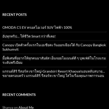
for:
RECENT POSTS
OMODA C5 EV ครอสโอเวอร์ SUV ไฟฟ้า 100%
อัปทุกทริป… ให้ชีวิต Smart กว่าที่เคย!
Canopy เปิดตัวครั้งแรกในเอเชียตะวันออกเฉียงใต้ กับ Canopy Bangkok
Sukhumvit
มื้อพิเศษที่อยากให้ทุกคนมาสัมผัส เอ็นจอยโมเมนต์ดี ๆ บุพเฟ่ต์ในโรงแรม
ระดับพรีเมียม
แกรนด์สิริ​ รีสอร์ท​ เขาใหญ่​-Grandsiri​ Resort​ Khaoyaiนอนหลับสบาย…
ขยายครอบครัว แกรนด์สิริ รีสอร์ท เขาใหญ่ ใส่ใจเรื่องคุณภาพการนอน
RECENT COMMENTS
Shanya
on
About Me