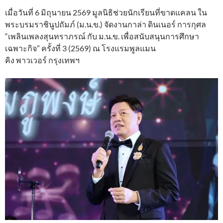
เมื่อวันที่ 6 มิถุนายน 2569 มูลนิธิช่วยนักเรียนที่ขาดแคลน ใน
พระบรมราชินูปถัมภ์ (ม.น.ข.) จัดงานกาล่า ดินเนอร์ การกุศล
“เพลินเพลงสุนทราภรณ์ กับ ม.น.ข. เพื่อสนับสนุนการศึกษา
เฉพาะกิจ” ครั้งที่ 3 (2569) ณ โรงแรมพูลแมน
คิง พาวเวอร์ กรุงเทพฯ