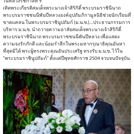
ในหลวงรัชกาลที่ 9
เทิดพระเกียรติสมเด็จพระนางเจ้าสิริกิติ์ พระบรมราชินีนาถ
พระบรมราชชนนีพันปีหลวงองค์อุปถัมภิกามูลนิธิช่วยนักเรียนที่
ขาดแคลน ในพระบรมราชินูปถัมก์ (ม.น.ข.)…ประธานกรรมการ
บริหาร ม.น.ข. นำถวายความอาลัยสมเด็จพระนางเจ้าสิริกิติ์
พระบรมราชินีนาถ พระบรมราชชนนีพันปีหลวง เพื่อแสดง
ความจงรักภักดี และน้อมรำลึกในพระมหากรุณาธิคุณอันหา
ที่สุดมิได้ พระผู้ทรงพระคุณอันประเสริฐ ทรงรับ ม.น.ข. ไว้ใน
“พระบรมราชินูปถัมภ์” ตั้งแต่ปีพุทธศักราช 2504 จวบจนปัจจุบัน