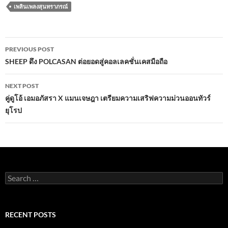
e
itt
ail
at
e
ar
เพลินเพลงสุนทราภรณ์
b
er
s
e
o
A
Post
o
p
PREVIOUS POST
navigation
SHEEP ดึง POLCASAN ต่อยอดสู่คอลเลคชั่นเคสมือถือ
k
p
NEXT POST
คู่ดูโอ้ เอมอภัสรา ​X แมนเจษฎา เตรียมความเสริฟความม่วนออนทัวร์
ยุโรป
Search
for:
RECENT POSTS