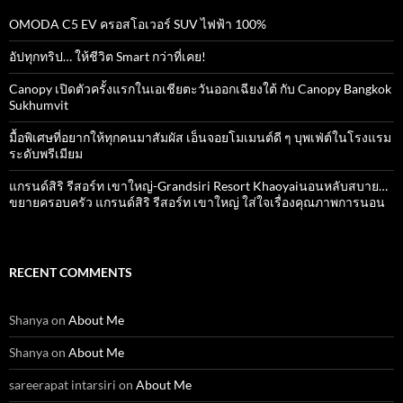
OMODA C5 EV ครอสโอเวอร์ SUV ไฟฟ้า 100%
อัปทุกทริป… ให้ชีวิต Smart กว่าที่เคย!
Canopy เปิดตัวครั้งแรกในเอเชียตะวันออกเฉียงใต้ กับ Canopy Bangkok
Sukhumvit
มื้อพิเศษที่อยากให้ทุกคนมาสัมผัส เอ็นจอยโมเมนต์ดี ๆ บุพเฟ่ต์ในโรงแรม
ระดับพรีเมียม
แกรนด์สิริ​ รีสอร์ท​ เขาใหญ่​-Grandsiri​ Resort​ Khaoyaiนอนหลับสบาย…
ขยายครอบครัว แกรนด์สิริ รีสอร์ท เขาใหญ่ ใส่ใจเรื่องคุณภาพการนอน
RECENT COMMENTS
Shanya
on
About Me
Shanya
on
About Me
sareerapat intarsiri
on
About Me