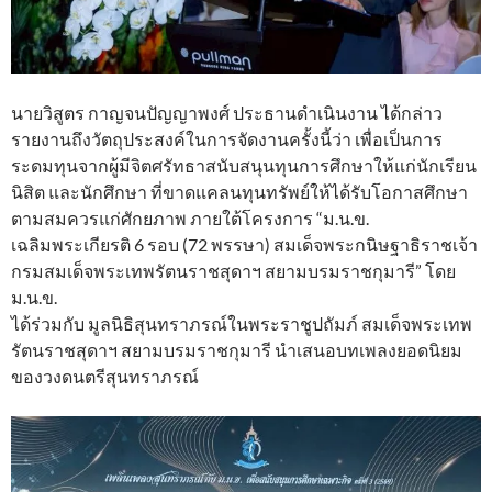
นายวิสูตร กาญจนปัญญาพงศ์ ประธานดําเนินงาน ได้กล่าว
รายงานถึงวัตถุประสงค์ในการจัดงานครั้งนี้ว่า เพื่อเป็นการ
ระดมทุนจากผู้มีจิตศรัทธาสนับสนุนทุนการศึกษาให้แก่นักเรียน
นิสิต และนักศึกษา ที่ขาดแคลนทุนทรัพย์ให้ได้รับโอกาสศึกษา
ตามสมควรแก่ศักยภาพ ภายใต้โครงการ “ม.น.ข.
เฉลิมพระเกียรติ 6 รอบ (72 พรรษา) สมเด็จพระกนิษฐาธิราชเจ้า
กรมสมเด็จพระเทพรัตนราชสุดาฯ สยามบรมราชกุมารี” โดย
ม.น.ข.
ได้ร่วมกับ มูลนิธิสุนทราภรณ์ในพระราชูปถัมภ์ สมเด็จพระเทพ
รัตนราชสุดาฯ สยามบรมราชกุมารี นําเสนอบทเพลงยอดนิยม
ของวงดนตรีสุนทราภรณ์