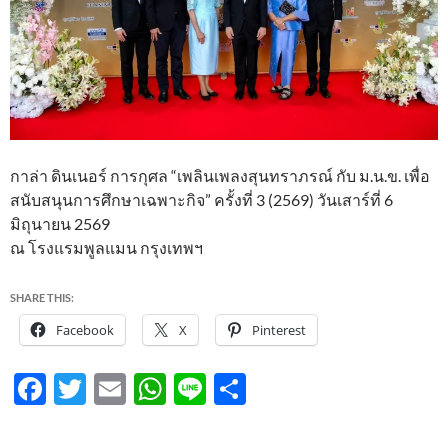
กาล่า ดินเนอร์ การกุศล “เพลินเพลงสุนทราภรณ์ กับ ม.น.ข. เพื่อ
สนับสนุนการศึกษาเฉพาะกิจ” ครั้งที่ 3 (2569) วันเสาร์ที่ 6
มิถุนายน 2569
ณ โรงแรมพูลแมน กรุงเทพฯ
SHARE THIS:
Facebook
X
Pinterest
F
T
E
W
Li
S
ac
w
m
h
n
h