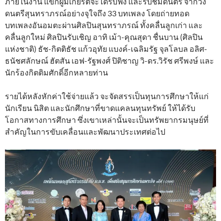
ภายในงาน แขกผู้มีเกียรติจะได้รับฟัง และรับชมดนตรี จากวง
ดนตรีสุนทราภรณ์อย่างจุใจถึง 33 บทเพลง โดยถ่ายทอด
บทเพลงอันอมตะผ่านศิลปินสุนทราภรณ์ ทั้งคลื่นลูกเก่า และ
คลื่นลูกใหม่ ศิลปินรับเชิญ อาทิ เม้า-คุณสุดา ชื่นบาน (ศิลปิน
แห่งชาติ) ธัช-กิตติธัช แก้วอุทัย แบงค์-เฉลิมรัฐ จุลโลบล อลิศ-
ธนัชศลักษณ์ ฮัตสัน เอฟ-รัฐพงศ์ ปิติชาญ วิ-ดร.วิรัช ศรีพงษ์ และ
นักร้องกิตติมศักดิ์อีกหลายท่าน
รายได้หลังหักค่าใช้จ่ายแล้ว จะจัดสรรเป็นทุนการศึกษาให้แก่
นักเรียน นิสิต และนักศึกษาที่ขาดแคลนทุนทรัพย์ ให้ได้รับ
โอกาสทางการศึกษา ซึ่งเขาเหล่านั้นจะเป็นทรัพยากรมนุษย์ที่
สําคัญในการขับเคลื่อนและพัฒนาประเทศต่อไป