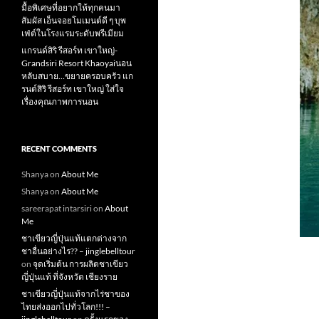
มื้อพิเศษที่อยากให้ทุกคนมา
สัมผัส เอ็นจอยโมเมนต์ดี ๆ บุพ
เฟ่ต์ในโรงแรมระดับพรีเมียม
แกรนด์สิริ​ รีสอร์ท​ เขาใหญ่​-
Grandsiri​ Resort​ Khaoyaiนอน
หลับสบาย…ขยายครอบครัว แก
รนด์สิริ รีสอร์ท เขาใหญ่ ใส่ใจ
เรื่องคุณภาพการนอน
RECENT COMMENTS
Shanya
on
About Me
Shanya
on
About Me
sareerapat intarsiri
on
About
Me
ชาเขียวญี่ปุ่นแท้แตกต่างจาก
ชาอื่นอย่างไร?? – jinglebelltour
on
จุดเริ่มต้น การผลิตชาเขียว
ญี่ปุ่นแท้ ที่จังหวัด เชียงราย
ชาเขียวญี่ปุ่นแท้จากไร่ชาของ
ไทยส่งออกไปทั่วโลก!!! –