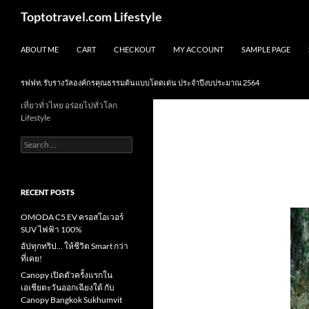
Skip
Search
Toptotravel.com Lifestyle
to
content
ABOUT ME
CART
CHECKOUT
MY ACCOUNT
SAMPLE PAGE
รฟฟท. รับรางวัลองค์กรคุณธรรมต้นแบบโดดเด่น ประจำปีงบประมาณ 2564
เที่ยวทั่วไทย อร่อยไปทั่วโลก
Lifestyle
Search
for:
RECENT POSTS
OMODA C5 EV ครอสโอเวอร์
SUV ไฟฟ้า 100%
อัปทุกทริป… ให้ชีวิต Smart กว่า
ที่เคย!
Canopy เปิดตัวครั้งแรกใน
เอเชียตะวันออกเฉียงใต้ กับ
Canopy Bangkok Sukhumvit