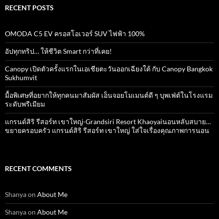
RECENT POSTS
OMODA C5 EV ครอสโอเวอร์ SUV ไฟฟ้า 100%
อัปทุกทริป… ให้ชีวิต Smart กว่าที่เคย!
Canopy เปิดตัวครั้งแรกในเอเชียตะวันออกเฉียงใต้ กับ Canopy Bangkok
Sukhumvit
มื้อพิเศษที่อยากให้ทุกคนมาสัมผัส เอ็นจอยโมเมนต์ดี ๆ บุพเฟ่ต์ในโรงแรม
ระดับพรีเมียม
แกรนด์สิริ​ รีสอร์ท​ เขาใหญ่​-Grandsiri​ Resort​ Khaoyaiนอนหลับสบาย…
ขยายครอบครัว แกรนด์สิริ รีสอร์ท เขาใหญ่ ใส่ใจเรื่องคุณภาพการนอน
RECENT COMMENTS
Shanya
on
About Me
Shanya
on
About Me