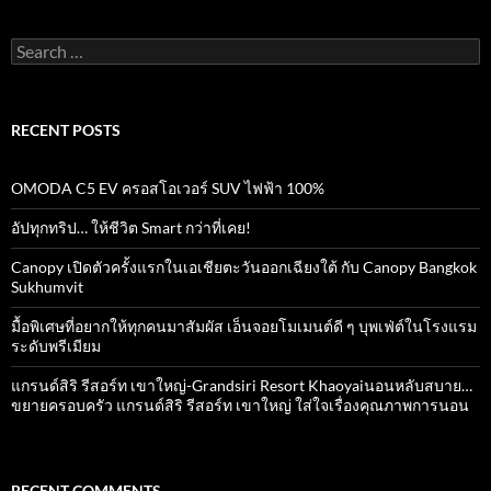
Search
for:
RECENT POSTS
OMODA C5 EV ครอสโอเวอร์ SUV ไฟฟ้า 100%
อัปทุกทริป… ให้ชีวิต Smart กว่าที่เคย!
Canopy เปิดตัวครั้งแรกในเอเชียตะวันออกเฉียงใต้ กับ Canopy Bangkok
Sukhumvit
มื้อพิเศษที่อยากให้ทุกคนมาสัมผัส เอ็นจอยโมเมนต์ดี ๆ บุพเฟ่ต์ในโรงแรม
ระดับพรีเมียม
แกรนด์สิริ​ รีสอร์ท​ เขาใหญ่​-Grandsiri​ Resort​ Khaoyaiนอนหลับสบาย…
ขยายครอบครัว แกรนด์สิริ รีสอร์ท เขาใหญ่ ใส่ใจเรื่องคุณภาพการนอน
RECENT COMMENTS