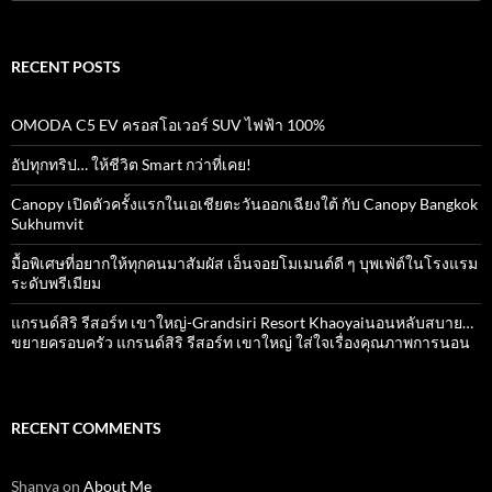
for:
RECENT POSTS
OMODA C5 EV ครอสโอเวอร์ SUV ไฟฟ้า 100%
อัปทุกทริป… ให้ชีวิต Smart กว่าที่เคย!
Canopy เปิดตัวครั้งแรกในเอเชียตะวันออกเฉียงใต้ กับ Canopy Bangkok
Sukhumvit
มื้อพิเศษที่อยากให้ทุกคนมาสัมผัส เอ็นจอยโมเมนต์ดี ๆ บุพเฟ่ต์ในโรงแรม
ระดับพรีเมียม
แกรนด์สิริ​ รีสอร์ท​ เขาใหญ่​-Grandsiri​ Resort​ Khaoyaiนอนหลับสบาย…
ขยายครอบครัว แกรนด์สิริ รีสอร์ท เขาใหญ่ ใส่ใจเรื่องคุณภาพการนอน
RECENT COMMENTS
Shanya
on
About Me