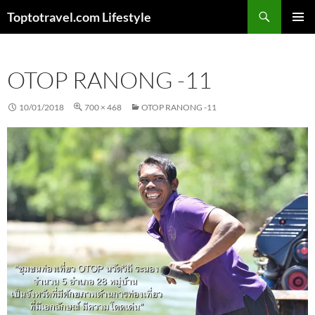
Skip
Search
Toptotravel.com Lifestyle
to
PRIMAR
content
MENU
OTOP RANONG -11
10/01/2018
700 × 468
OTOP RANONG -11