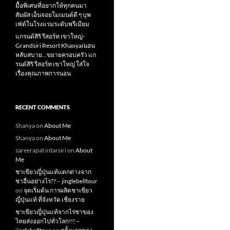
มื้อพิเศษที่อยากให้ทุกคนมา
สัมผัส เอ็นจอยโมเมนต์ดี ๆ บุพ
เฟ่ต์ในโรงแรมระดับพรีเมียม
แกรนด์สิริ​ รีสอร์ท​ เขาใหญ่​-
Grandsiri​ Resort​ Khaoyaiนอน
หลับสบาย…ขยายครอบครัว แก
รนด์สิริ รีสอร์ท เขาใหญ่ ใส่ใจ
เรื่องคุณภาพการนอน
RECENT COMMENTS
Shanya
on
About Me
Shanya
on
About Me
sareerapat intarsiri
on
About
Me
ชาเขียวญี่ปุ่นแท้แตกต่างจาก
ชาอื่นอย่างไร?? – jinglebelltour
on
จุดเริ่มต้น การผลิตชาเขียว
ญี่ปุ่นแท้ ที่จังหวัด เชียงราย
ชาเขียวญี่ปุ่นแท้จากไร่ชาของ
ไทยส่งออกไปทั่วโลก!!! –