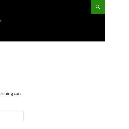
ก
arching can