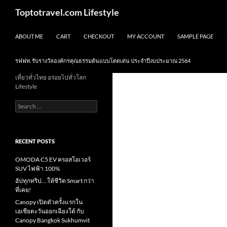
Skip
Search
Toptotravel.com Lifestyle
to
content
ABOUT ME
CART
CHECKOUT
MY ACCOUNT
SAMPLE PAGE
รฟฟท. รับรางวัลองค์กรคุณธรรมต้นแบบโดดเด่น ประจำปีงบประมาณ 2564
เที่ยวทั่วไทย อร่อยไปทั่วโลก
Lifestyle
Search
for:
RECENT POSTS
OMODA C5 EV ครอสโอเวอร์
SUV ไฟฟ้า 100%
อัปทุกทริป… ให้ชีวิต Smart กว่า
ที่เคย!
Canopy เปิดตัวครั้งแรกใน
เอเชียตะวันออกเฉียงใต้ กับ
Canopy Bangkok Sukhumvit