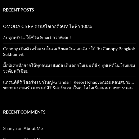
RECENT POSTS
OMODA C5 EV ครอสโอเวอร์ SUV ไฟฟ้า 100%
อัปทุกทริป… ให้ชีวิต Smart กว่าที่เคย!
Canopy เปิดตัวครั้งแรกในเอเชียตะวันออกเฉียงใต้ กับ Canopy Bangkok
Sukhumvit
มื้อพิเศษที่อยากให้ทุกคนมาสัมผัส เอ็นจอยโมเมนต์ดี ๆ บุพเฟ่ต์ในโรงแรม
ระดับพรีเมียม
แกรนด์สิริ​ รีสอร์ท​ เขาใหญ่​-Grandsiri​ Resort​ Khaoyaiนอนหลับสบาย…
ขยายครอบครัว แกรนด์สิริ รีสอร์ท เขาใหญ่ ใส่ใจเรื่องคุณภาพการนอน
RECENT COMMENTS
Shanya
on
About Me