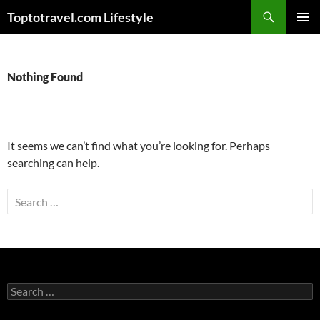
Skip
Search
Toptotravel.com Lifestyle
to
PRIMAR
content
MENU
Nothing Found
It seems we can’t find what you’re looking for. Perhaps
searching can help.
Search
for:
Search
for: