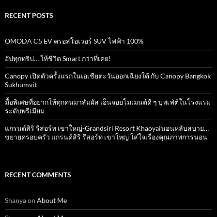
RECENT POSTS
OMODA C5 EV ครอสโอเวอร์ SUV ไฟฟ้า 100%
อัปทุกทริป… ให้ชีวิต Smart กว่าที่เคย!
Canopy เปิดตัวครั้งแรกในเอเชียตะวันออกเฉียงใต้ กับ Canopy Bangkok
Sukhumvit
มื้อพิเศษที่อยากให้ทุกคนมาสัมผัส เอ็นจอยโมเมนต์ดี ๆ บุพเฟ่ต์ในโรงแรม
ระดับพรีเมียม
แกรนด์สิริ​ รีสอร์ท​ เขาใหญ่​-Grandsiri​ Resort​ Khaoyaiนอนหลับสบาย…
ขยายครอบครัว แกรนด์สิริ รีสอร์ท เขาใหญ่ ใส่ใจเรื่องคุณภาพการนอน
RECENT COMMENTS
Shanya
on
About Me