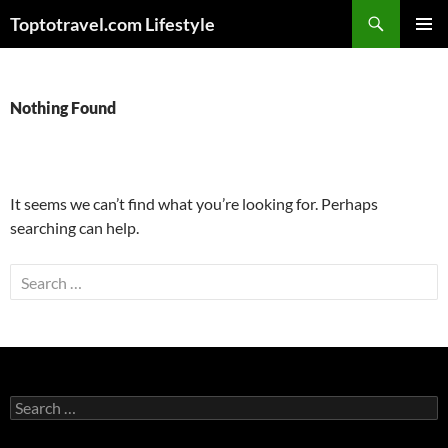
Skip
Search
Toptotravel.com Lifestyle
to
PRIMAR
content
MENU
Nothing Found
It seems we can’t find what you’re looking for. Perhaps
searching can help.
Search
for:
Search
for: