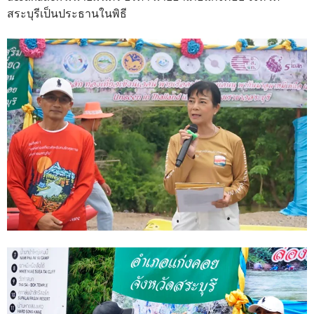
สระบุรีเป็นประธานในพิธี