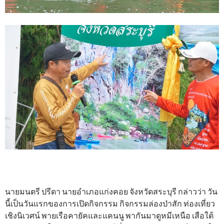
นายมนตรี ปรีดา นายอำเภอแก่งคอย จังหวัดสระบุรี กล่าวว่า วัน
นี้เป็นวันแรกของการเปิดกิจกรรม กิจกรรมล่องป่าสัก ท่องเที่ยว
เชิงนิเวศน์ พายเรือคายัคและแคนนู พากันมาดูหมีเหนือ เสือใต้