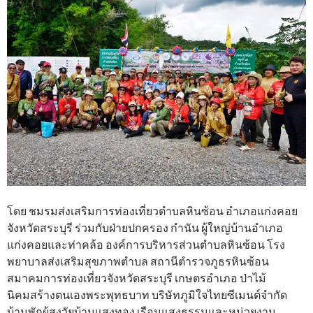
โดย ชมรมส่งเสริมการท่องเที่ยวตำบลหินซ้อน อำเภอแก่งคอย
จังหวัดสระบุรี ร่วมกับฝ่ายปกครอง กำนัน ผู้ใหญ่บ้านอำเภอ
แก่งคอยและท่าคล้อ องค์การบริหารส่วนตำบลหินซ้อน โรง
พยาบาลส่งเสริมสุขภาพตำบล สถานีตำรวจภูธรหินซ้อน
สมาคมการท่องเที่ยวจังหวัดสระบุรี เกษตรอำเภอ ป่าไม้
นิคมสร้างตนเองพระพุทธบาท บริษัทภูมิใจไทยซีเมนต์จำกัด
บ้านพักผู้สูงวัยบ้านแสงทอง เรือนแสงธรรมและหน่วยงาน