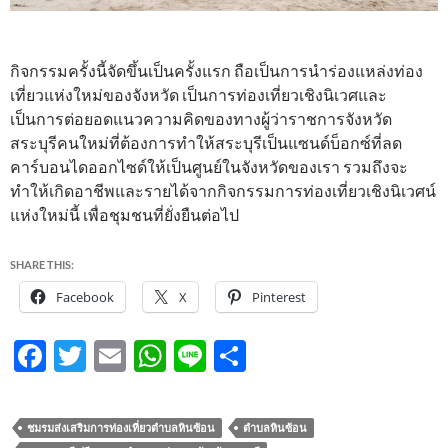
กิจกรรมครั้งนี้จัดขึ้นเป็นครั้งแรก ถือเป็นการนำร่องแหล่งท่อง
เที่ยวแห่งใหม่ของจังหวัด เป็นการท่องเที่ยวเชิงนิเวศและ
เป็นการต่อยอดแนวความคิดของทางผู้ว่าราชการจังหวัด
สระบุรีคนใหม่ที่ต้องการทำให้สระบุรีเป็นแซนด์บ็อกซ์ที่ลด
คาร์บอนไดออกไซด์ให้เป็นศูนย์ในจังหวัดของเรา รวมถึงจะ
ทำให้เกิดอาชีพและรายได้จากกิจกรรมการท่องเที่ยวเชิงนิเวศน์
แห่งใหม่นี้ เพื่อชุมชนที่ยั่งยืนต่อไป
SHARE THIS:
Facebook
X
Pinterest
F
T
E
W
Li
S
ac
w
m
h
n
h
e
itt
ail
at
e
ar
ชมรมส่งเสริมการท่องเที่ยวตำบลหินซ้อน
ตำบลหินซ้อน