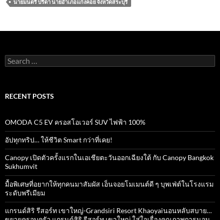
b
er
s
e
นายมนตรี ปรีดา นายอำเภอแก่งคอย จังหวัดสระบุรี
o
A
o
p
k
p
Search
for:
RECENT POSTS
OMODA C5 EV ครอสโอเวอร์ SUV ไฟฟ้า 100%
อัปทุกทริป… ให้ชีวิต Smart กว่าที่เคย!
Canopy เปิดตัวครั้งแรกในเอเชียตะวันออกเฉียงใต้ กับ Canopy Bangkok
Sukhumvit
มื้อพิเศษที่อยากให้ทุกคนมาสัมผัส เอ็นจอยโมเมนต์ดี ๆ บุพเฟ่ต์ในโรงแรม
ระดับพรีเมียม
แกรนด์สิริ​ รีสอร์ท​ เขาใหญ่​-Grandsiri​ Resort​ Khaoyaiนอนหลับสบาย…
ขยายครอบครัว แกรนด์สิริ รีสอร์ท เขาใหญ่ ใส่ใจเรื่องคุณภาพการนอน