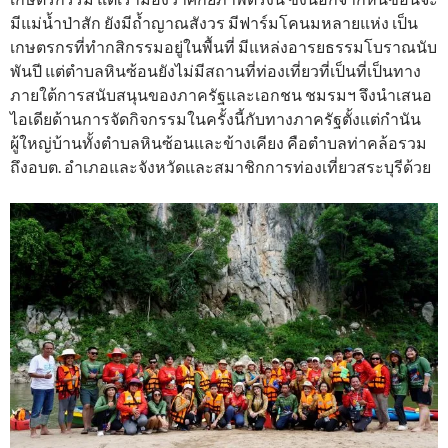
มีแม่น้ำป่าสัก ยังมีถ้ำญาณสังวร มีฟาร์มโคนมหลายแห่ง เป็น
เกษตรกรที่ทํากสิกรรมอยู่ในพื้นที่ มีแหล่งอารยธรรมโบราณนับ
พันปี แต่ตําบลหินซ้อนยังไม่มีสถานที่ท่องเที่ยวที่เป็นที่เป็นทาง
ภายใต้การสนับสนุนของภาครัฐและเอกชน ชมรมฯ จึงนำเสนอ
ไอเดียด้านการจัดกิจกรรมในครั้งนี้กับทางภาครัฐตั้งแต่กํานัน
ผู้ใหญ่บ้านทั้งตําบลหินซ้อนและข้างเคียง คือตําบลท่าคล้อรวม
ถึงอบต. อําเภอและจังหวัดและสมาชิกการท่องเที่ยวสระบุรีด้วย