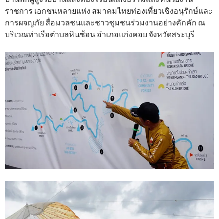
ราชการ เอกชนหลายแห่ง สมาคมไทยท่องเที่ยวเชิงอนุรักษ์และ
การผจญภัย สื่อมวลชนและชาวชุมชนร่วมงานอย่างคักคัก ณ
บริเวณท่าเรือตำบลหินซ้อน อำเภอแก่งคอย จังหวัดสระบุรี