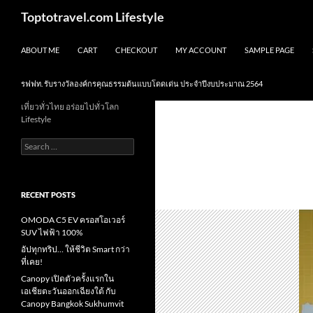
Skip
Search
Toptotravel.com Lifestyle
to
content
ABOUT ME
CART
CHECKOUT
MY ACCOUNT
SAMPLE PAGE
รฟฟท. รับรางวัลองค์กรคุณธรรมต้นแบบโดดเด่น ประจำปีงบประมาณ 2564
เที่ยวทั่วไทย อร่อยไปทั่วโลก
Lifestyle
Search
for:
RECENT POSTS
OMODA C5 EV ครอสโอเวอร์
SUV ไฟฟ้า 100%
อัปทุกทริป… ให้ชีวิต Smart กว่า
ที่เคย!
Canopy เปิดตัวครั้งแรกใน
เอเชียตะวันออกเฉียงใต้ กับ
Canopy Bangkok Sukhumvit