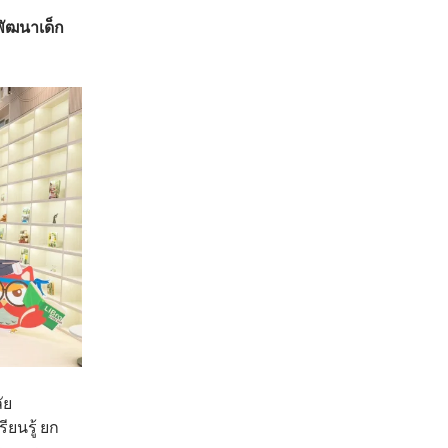
พัฒนาเด็ก
ัย
ยนรู้ ยก