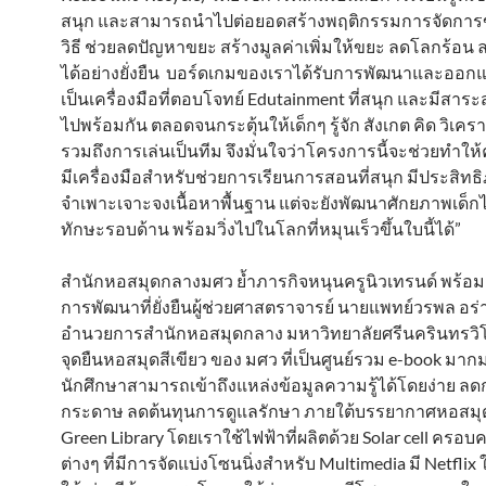
สนุก และสามารถนำไปต่อยอดสร้างพฤติกรรมการจัดการข
วิธี ช่วยลดปัญหาขยะ สร้างมูลค่าเพิ่มให้ขยะ ลดโลกร้อ
ได้อย่างยั่งยืน บอร์ดเกมของเราได้รับการพัฒนาและออก
เป็นเครื่องมือที่ตอบโจทย์ Edutainment ที่สนุก และมีสา
ไปพร้อมกัน ตลอดจนกระตุ้นให้เด็กๆ รู้จัก สังเกต คิด วิเค
รวมถึงการเล่นเป็นทีม จึงมั่นใจว่าโครงการนี้จะช่วยทำให้
มีเครื่องมือสำหรับช่วยการเรียนการสอนที่สนุก มีประสิทธิ
จำเพาะเจาะจงเนื้อหาพื้นฐาน แต่จะยังพัฒนาศักยภาพเด็กไ
ทักษะรอบด้าน พร้อมวิ่งไปในโลกที่หมุนเร็วขึ้นใบนี้ได้”
สำนักหอสมุดกลางมศว ย้ำภารกิจหนุนครูนิวเทรนด์ พร้อม
การพัฒนาที่ยั่งยืนผู้ช่วยศาสตราจารย์ นายแพทย์วรพล อร่ามร
อำนวยการสำนักหอสมุดกลาง มหาวิทยาลัยศรีนครินทรวิโ
จุดยืนหอสมุดสีเขียว ของ มศว ที่เป็นศูนย์รวม e-book มากมา
นักศึกษาสามารถเข้าถึงแหล่งข้อมูลความรู้ได้โดยง่าย ลด
กระดาษ ลดต้นทุนการดูแลรักษา ภายใต้บรรยากาศหอสมุดท
Green Library โดยเราใช้ไฟฟ้าที่ผลิตด้วย Solar cell ครอบคล
ต่างๆ ที่มีการจัดแบ่งโซนนิ่งสำหรับ Multimedia มี Netflix ให