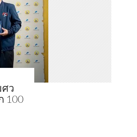
 มศว
าก 100