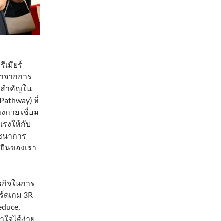
ม
ีเมียร์
ีมาจากการ
หาสำคัญใน
Pathway) ที่
งกาย เชื่อม
รงให้กับ
ภชนาการ
ดยืนของเรา
นธกิจในการ
าร์ดเกม 3R
Reduce,
้าใจได้ง่าย