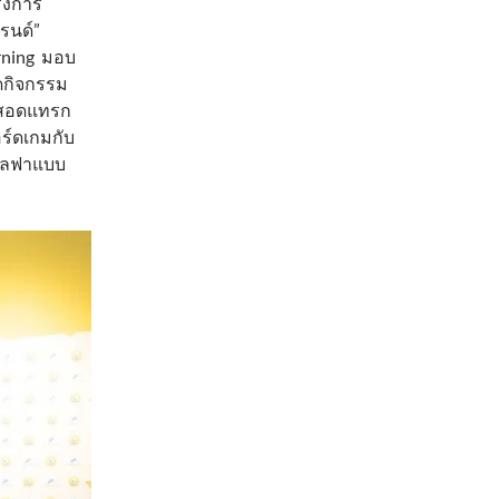
รงการ
รนด์”
arning มอบ
ัดกิจกรรม
ี สอดแทรก
ร์ดเกมกับ
แอลฟาแบบ