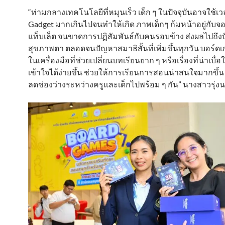
“ท่ามกลางเทคโนโลยีที่หมุนเร็ว เด็ก ๆ ในปัจจุบันอาจใช้เ
Gadget มากเกินไปจนทำให้เกิด ภาพเด็กๆ ก้มหน้าอยู่กับจอ
แท็บเล็ต จนขาดการปฏิสัมพันธ์กับคนรอบข้าง ส่งผลไปถึง
สุขภาพตา ตลอดจนปัญหาสมาธิสั้นที่เพิ่มขึ้นทุกวัน บอร์ดเ
ในเครื่องมือที่ช่วยเปลี่ยนบทเรียนยาก ๆ หรือเรื่องที่น่าเบื่
เข้าใจได้ง่ายขึ้น ช่วยให้การเรียนการสอนน่าสนใจมากขึ้น 
ลดช่องว่างระหว่างครูและเด็กไปพร้อม ๆ กัน” นางสาวรุ่ง