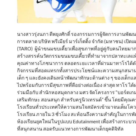
นางสาวรุ่งนภา ดีพยุงศักดิ์ รองกรรมการผู้จัดการงานพัฒ
การตลาด บริษัท พรีเมียร์ มาร์เก็ตติ้ง จำกัด (มหาชน) เปิดเ
(TARO) ผู้นำขนมขบเคี้ยวเพื่อสุขภาพที่อยู่คู่กับคนไทยมากว่
สร้างสรรค์นวัตกรรมขนมขบเคี้ยวที่ทำมาจากปลาทะเลแท้ ๆ
คุณค่าทางโภชนาการ ตลอดระยะเวลาที่ผ่านมาทาโรได้ด
กิจกรรมที่สอดแทรกทั้งสารประโยชน์และความสนุกสนานไ
เด็ก ๆ และยังคงเดินหน้าพัฒนาทักษะด้านต่าง ๆ ของเด็ก
ไปพร้อมกับการมีสุขภาพที่ดีอย่างต่อเนื่อง ล่าสุด ทาโร ได
ร่วมมือกับ สำนักหอสมุดกลาง มศว จัดโครงการ “บอร์ดเก
เสริมทักษะ สอนสนุก สำหรับครูนิวเทรนด์” ขึ้น โดยมีคุณค
โรงเรียนทั่วประเทศให้ความสนใจสมัครเข้ามาจนเต็มโค
โรงเรียน ภายใน 3 ชั่วโมง สะท้อนถึงความสำคัญในการพ
ห้องเรียนยุคใหม่ในรูปแบบ Edutainment เพื่อสร้างกระบวน
ที่สนุกสนาน สอดรับแนวทางการพัฒนาเด็กยุคดิจิทัล