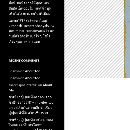
มื้อพิเศษที่อยากให้ทุกคนมา
สัมผัส เอ็นจอยโมเมนต์ดี ๆ บุพ
เฟ่ต์ในโรงแรมระดับพรีเมียม
แกรนด์สิริ​ รีสอร์ท​ เขาใหญ่​-
Grandsiri​ Resort​ Khaoyaiนอน
หลับสบาย…ขยายครอบครัว แก
รนด์สิริ รีสอร์ท เขาใหญ่ ใส่ใจ
เรื่องคุณภาพการนอน
RECENT COMMENTS
Shanya
on
About Me
Shanya
on
About Me
sareerapat intarsiri
on
About
Me
ชาเขียวญี่ปุ่นแท้แตกต่างจาก
ชาอื่นอย่างไร?? – jinglebelltour
on
จุดเริ่มต้น การผลิตชาเขียว
ญี่ปุ่นแท้ ที่จังหวัด เชียงราย
ชาเขียวญี่ปุ่นแท้จากไร่ชาของ
ไทยส่งออกไปทั่วโลก!!! –