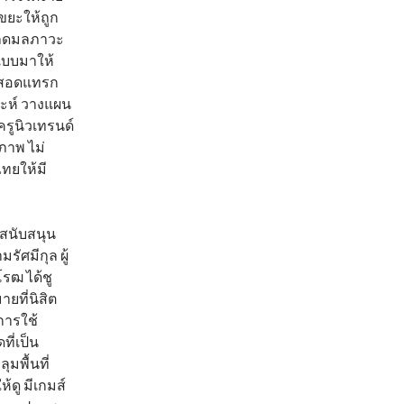
ยะให้ถูก
น ลดมลภาวะ
แบบมาให้
ระสอดแทรก
ราะห์ วางแผน
ครูนิวเทรนด์
ภาพ ไม่
ทยให้มี
สนับสนุน
ัศมีกุล ผู้
รฒ ได้ชู
ยที่นิสิต
การใช้
ี่เป็น
ุมพื้นที่
้ดู มีเกมส์