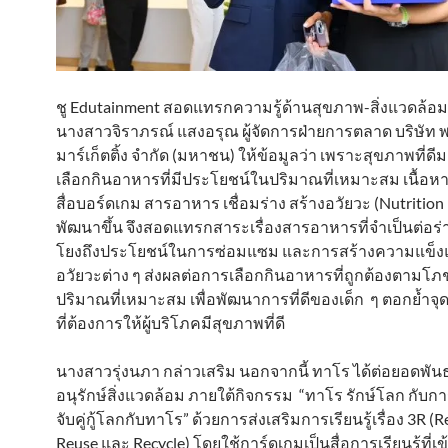
ชู Edutainment สอดแทรกความรู้ด้านสุขภาพ-สิ่งแวดล้อ
นางสาวจิราภรณ์ แสงอรุณ ผู้จัดการฝ่ายการตลาด บริษัท พร
มาร์เก็ตติ้ง จำกัด (มหาชน) ให้ข้อมูลว่า เพราะสุขภาพที่ด
เลือกกินอาหารที่มีประโยชน์ในปริมาณที่เหมาะสม เนื้อ
สื่อบอร์ดเกม สารอาหาร เชื่อมร่าง สร้างอวัยวะ (Nutrition 
พัฒนาขึ้น จึงสอดแทรกสาระเรื่องสารอาหารที่จำเป็นต่อร่า
โยงถึงประโยชน์ในการซ่อมแซม และการสร้างความแข็งแ
อวัยวะต่าง ๆ ส่งผลต่อการเลือกกินอาหารที่ถูกต้องตามโ
ปริมาณที่เหมาะสม เพื่อพัฒนาการที่ดีของเด็ก ๆ ตอกย้ำจุ
ที่ต้องการให้ผู้บริโภคมีสุขภาพที่ดี
นางสาวรุ่งนภา กล่าวเสริม นอกจากนี้ ทาโร ได้ต่อยอดพั
อนุรักษ์สิ่งแวดล้อม ภายใต้กิจกรรม “ทาโร รักษ์โลก กับก
จับคู่กู้โลกกับทาโร” ด้วยการส่งเสริมการเรียนรู้เรื่อง 3R (
Reuse และ Recycle) โดยใช้การ์ดเกมเป็นสื่อการเรียนรู้ที่เข