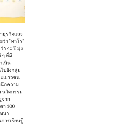
นาธุรกิจและ
ผยว่า “ทาโร”
า 40 ปี มุ่ง
 ที่มี
ำเนิน
ปยังกลุ่ม
และเยาวชน
้ผนึกความ
ม นวัตกรรม
รูจาก
วตา 100
ัฒนา
การเรียนรู้