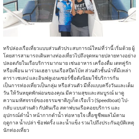
ทริปล่องเรือเที่ยวแบบส่วนตัวประสบการณ์ใหม่ที่ว่านี้ เริ่มด้วย ผู้
โดยสารสามารถเดินทางท่องเที่ยวไปถึงจุดหมายปลายทางอย่าง
ปลอดภัยในเรือบริการมากมาย เช่นอาหาร เครื่องดื่ม เดทคู่รัก
หรือเพื่อน มาร่วมเฮฮา บนเรือสปีดโบ้ท ส่วนตัวชั้นนำที่มีเหล่า
ดารา เซเลป และอินฟลูเอนเซอร์ชื่อดังนิยมใช้บริการกัน
เป็นการท่องเที่ยวเป็นกลุ่ม หรือส่วนตัว มีทั้งแบบครึ่งวันและเต็ม
วัน ให้วันหยุดพักผ่อนของคุณ มีความสุขและสมบูรณ์ มาดู
ความมหัศจรรย์ของธรรมชาติภูเก็ต เรือเร็ว (Speedboat) ไป-
กลับ แบบส่วนตัว กัปตันเรือ สตาฟบนเรือคอยบริการ และ
อุปกรณ์ดำน้ำ หน้ากากดำน้ำ ท่อหายใจ เสื้อชูชีพผลไม้ตาม
ฤดูกาล น้ำเปล่า ซ้อฟดริ้ง และน้ำแข็ง รวมไปถึงประกันอุบัติเหตุ
นักท่องเที่ยว