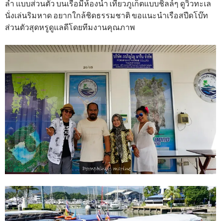
ลำ แบบส่วนตัว บนเรือมีห้องน้ำ เที่ยวภูเก็ตแบบชิลล์ๆ ดูวิวทะเล
นั่งเล่นริมหาด อยากใกล้ชิดธรรมชาติ ขอแนะนำเรือสปีดโบ๊ท
ส่วนตัวสุดหรูดูแลดีโดยทีมงานคุณภาพ