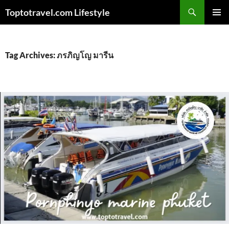
Skip
Search
Toptotravel.com Lifestyle
to
PRIMAR
content
MENU
Tag Archives: ภรภิญโญ มารีน