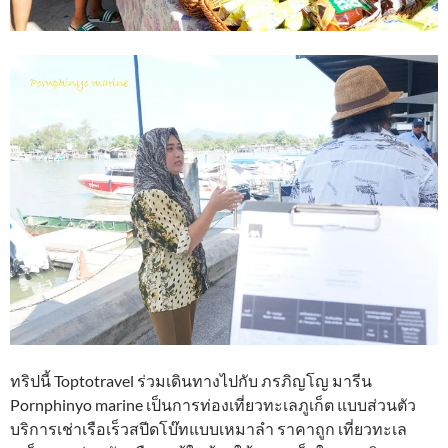
ทริปนี้ Toptotravel ร่วมเดินทางไปกับ ภรภิญโญ มารีน
Pornphinyo marine เป็นการท่องเที่ยวทะเลภูเก็ต แบบส่วนตัว
บริการเช่าเรือเร็วสปีดโบ๊ทแบบเหมาลำ ราคาถูก เที่ยวทะเล