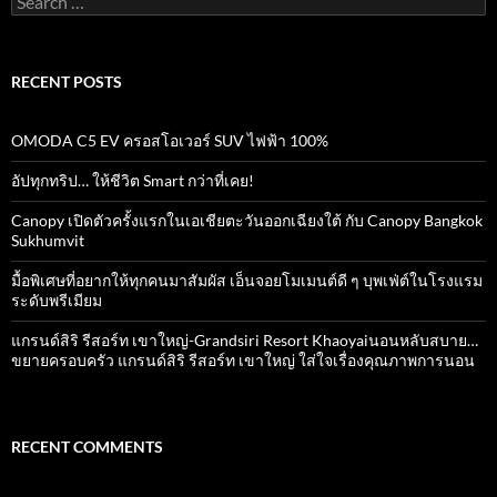
k
p
for:
RECENT POSTS
OMODA C5 EV ครอสโอเวอร์ SUV ไฟฟ้า 100%
อัปทุกทริป… ให้ชีวิต Smart กว่าที่เคย!
Canopy เปิดตัวครั้งแรกในเอเชียตะวันออกเฉียงใต้ กับ Canopy Bangkok
Sukhumvit
มื้อพิเศษที่อยากให้ทุกคนมาสัมผัส เอ็นจอยโมเมนต์ดี ๆ บุพเฟ่ต์ในโรงแรม
ระดับพรีเมียม
แกรนด์สิริ​ รีสอร์ท​ เขาใหญ่​-Grandsiri​ Resort​ Khaoyaiนอนหลับสบาย…
ขยายครอบครัว แกรนด์สิริ รีสอร์ท เขาใหญ่ ใส่ใจเรื่องคุณภาพการนอน
RECENT COMMENTS