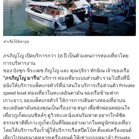
ท่าเรือโบ๊ทลากูน
ภรภิญโญ เปิดบริการกว่า 16 ปี เป็นตัวแทนการท่องเที่ยวโดย
การบริหารงาน
ของ บังชุก-จิระเดช ภิญโญ และ คุณรุจิรา ทักษิณ เจ้าของเรือ
“ภรภิญโญ มารีน”
บริการ ท่องเที่ยวแบบส่วนตัว รวมไปถึงที่นี่
ยนังให้บริการแพ็คเกจทัวร์ที่น่าสนใจ บริการเรือส่วนตัว Private
speed boat ท่องเที่ยวในทะเลอันดามัน จองเรือข้ามฟาก
เกาะยาว, จองแพ็คเกจทัวร์ ให้การการเดินทางท่องเที่ยวบน
ทะเลอันดามันของคุณเป็นเรื่องง่าย สนุก เพื่อพักผ่อนหย่อนใจ
เที่ยวภูเก็ตแบบชิลล์ๆ ดูวิวทะเล นั่งเล่นริมหาด อยากใกล้ชิด
ธรรมชาติที่เกาะภูเก็ต เป็นที่นิยมอย่างมากในหมู่นักท่องเที่ยว
โดยให้บริการเรือเร็วผู้ให้บริการเรือสปีดโบ้ท ตั้งแต่เครื่องยนต์
เดียวไปจนขนาดหลายเครื่องยนต์ ให้เช่าแบบเหมาลำ Private