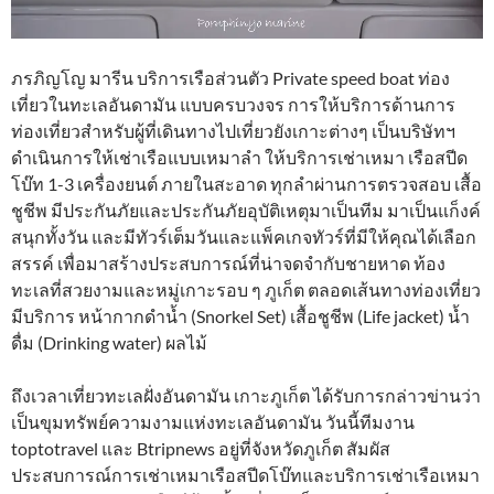
ภรภิญโญ มารีน บริการเรือส่วนตัว Private speed boat ท่อง
เที่ยวในทะเลอันดามัน แบบครบวงจร การให้บริการด้านการ
ท่องเที่ยวสำหรับผู้ที่เดินทางไปเที่ยวยังเกาะต่างๆ เป็นบริษัทฯ
ดำเนินการให้เช่าเรือแบบเหมาลำ ให้บริการเช่าเหมา เรือสปีด
โบ๊ท 1-3 เครื่องยนต์ ภายในสะอาด ทุกลำผ่านการตรวจสอบ เสื้อ
ชูชีพ มีประกันภัยและประกันภัยอุบัติเหตุมาเป็นทีม มาเป็นแก็งค์
สนุกทั้งวัน และมีทัวร์เต็มวันและแพ็คเกจทัวร์ที่มีให้คุณได้เลือก
สรรค์ เพื่อมาสร้างประสบการณ์ที่น่าจดจำกับชายหาด ท้อง
ทะเลที่สวยงามและหมู่เกาะรอบ ๆ ภูเก็ต ตลอดเส้นทางท่องเที่ยว
มีบริการ หน้ากากดำน้ำ (Snorkel Set) เสื้อชูชีพ (Life jacket) น้ำ
ดื่ม (Drinking water) ผลไม้
ถึงเวลาเที่ยวทะเลฝั่งอันดามัน เกาะภูเก็ต ได้รับการกล่าวข่านว่า
เป็นขุมทรัพย์ความงามแห่งทะเลอันดามัน วันนี้ทีมงาน
toptotravel และ Btripnews อยู่ที่จังหวัดภูเก็ต สัมผัส
ประสบการณ์การเช่าเหมาเรือสปีดโบ๊ทและบริการเช่าเรือเหมา