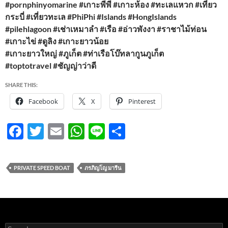
#pornphinyomarine #เกาะพีพี #เกาะห้อง #ทะเลแหวก #เที่ยว
กระบี่ #เที่ยวทะเล #PhiPhi #Islands #HongIslands
#pilehlagoon #เช่าเหมาลำ #เรือ #อ่าวพังงา #ราชาไม้ท่อน
#เกาะไข่ #ดูลิง #เกาะยาวน้อย
#เกาะยาวใหญ่ #ภูเก็ต #ท่าเรือโบ๊ทลากูนภูเก็ต
#toptotravel #ชัญญ่าว่าดี
SHARE THIS:
Facebook
X
Pinterest
F
T
E
W
Li
S
ac
w
m
h
n
h
e
itt
ail
at
e
ar
PRIVATE SPEED BOAT
ภรภิญโญ มารีน
b
er
s
e
o
A
o
p
Search