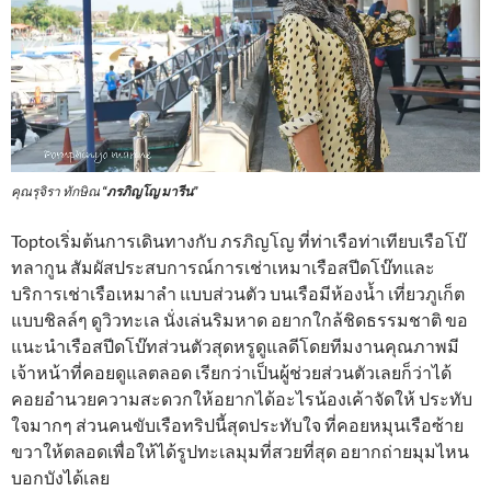
คุณรุจิรา ทักษิณ
“ภรภิญโญ มารีน”
Toptoเริ่มต้นการเดินทางกับ ภรภิญโญ ที่ท่าเรือท่าเทียบเรือโบ๊
ทลากูน สัมผัสประสบการณ์การเช่าเหมาเรือสปีดโบ๊ทและ
บริการเช่าเรือเหมาลำ แบบส่วนตัว บนเรือมีห้องน้ำ เที่ยวภูเก็ต
แบบชิลล์ๆ ดูวิวทะเล นั่งเล่นริมหาด อยากใกล้ชิดธรรมชาติ ขอ
แนะนำเรือสปีดโบ๊ทส่วนตัวสุดหรูดูแลดีโดยทีมงานคุณภาพมี
เจ้าหน้าที่คอยดูแลตลอด เรียกว่าเป็นผู้ช่วยส่วนตัวเลยก็ว่าได้
คอยอำนวยความสะดวกให้อยากได้อะไรน้องเค้าจัดให้ ประทับ
ใจมากๆ ส่วนคนขับเรือทริปนี้สุดประทับใจ ที่คอยหมุนเรือซ้าย
ขวาให้ตลอดเพื่อให้ได้รูปทะเลมุมที่สวยที่สุด อยากถ่ายมุมไหน
บอกบังได้เลย