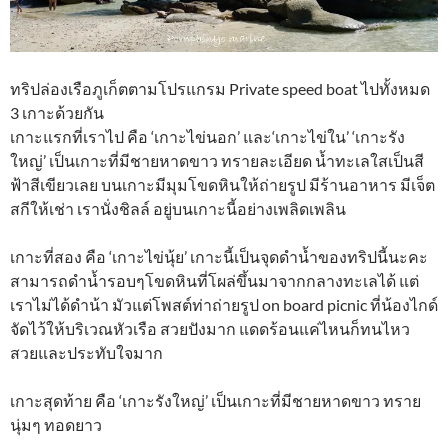
ทริปล่องเรือภูเก็ตตามโปรแกรม Private speed boat ไปทั้งหมด
3 เกาะด้วยกัน
เกาะแรกที่เราไป คือ ‘เกาะไข่นอก’ และ‘เกาะไข่ใน’ ‘เกาะรัง
ใหญ่’ เป็นเกาะที่มีชายหาดขาว ทรายละเอียด น้ำทะเลใสเป็นสี
ฟ้าสีเขียวเลย บนเกาะมีมุมโขดหินให้ถ่ายรูป มีร้านอาหาร มีเจ็ต
สกีให้เช่า เรานั่งชิลล์ อยู่บนเกาะนี้อย่างเพลิดเพลิน
เกาะที่สอง คือ ‘เกาะไข่นุ้ย’ เกาะนี้เป็นจุดดำน้ำของทริปนี้นะคะ
สามารถดำน้ำรอบๆโขดหินที่โผล่ขึ้นมาจากกลางทะเลได้ แต่
เราไม่ได้ดำน้า มัวแต่โพสต์ท่าถ่ายรูป on board picnic ที่น้องไกด์
จัดไว้ให้บริเวณหัวเรือ สวยปังมาก แดดร้อนแค่ไหนก็ทนไหว
สวยและประทับใจมาก
เกาะสุดท้าย คือ ‘เกาะรังใหญ่’ เป็นเกาะที่มีชายหาดขาว ทราย
นุ่มๆ ทอดยาว