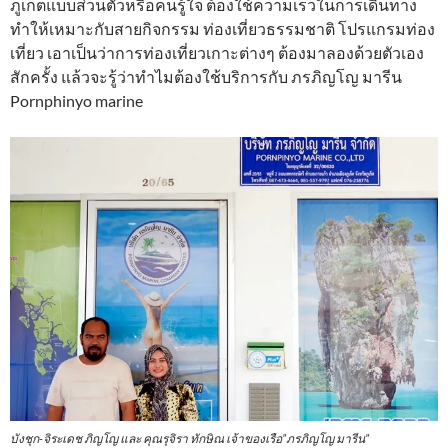
ภูเก็ตแบบส่วนตัวหรือคนรู้ใจ ต้องใช้ความเร็วในการเดินทาง
ทำให้เหมาะกับสายกิจกรรม ท่องเที่ยวธรรมชาติ โปรแกรมท่อง
เที่ยว เอาเป็นว่าการท่องเที่ยวเกาะต่างๆ ต้องมาลองด้วยตัวเอง
สักครั้ง แล้วจะรู้ว่าทำไมต้องใช้บริการกับ ภรภิญโญ มารีน
Pornphinyo marine
บังชุก-จิระเดช ภิญโญ และ คุณรุจิรา ทักษิณ เจ้าของเรือ”ภรภิญโญ มารีน”