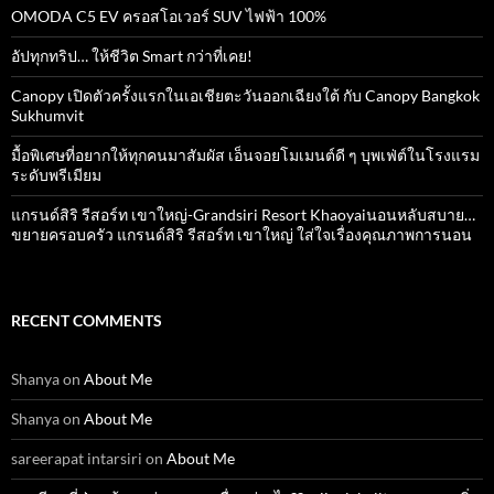
OMODA C5 EV ครอสโอเวอร์ SUV ไฟฟ้า 100%
อัปทุกทริป… ให้ชีวิต Smart กว่าที่เคย!
Canopy เปิดตัวครั้งแรกในเอเชียตะวันออกเฉียงใต้ กับ Canopy Bangkok
Sukhumvit
มื้อพิเศษที่อยากให้ทุกคนมาสัมผัส เอ็นจอยโมเมนต์ดี ๆ บุพเฟ่ต์ในโรงแรม
ระดับพรีเมียม
แกรนด์สิริ​ รีสอร์ท​ เขาใหญ่​-Grandsiri​ Resort​ Khaoyaiนอนหลับสบาย…
ขยายครอบครัว แกรนด์สิริ รีสอร์ท เขาใหญ่ ใส่ใจเรื่องคุณภาพการนอน
RECENT COMMENTS
Shanya
on
About Me
Shanya
on
About Me
sareerapat intarsiri
on
About Me