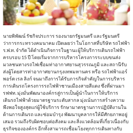
นายพิพัฒน์ รัชกิจประการ รองนายกรัฐมนตรี และรัฐมนตรี
ว่าการกระทรวงคมนาคม เปิดเผยว่า ในโอกาสที่บริษัท รถไฟฟ้า
ร.ฟ.ท. จำกัด ได้ดำเนินกิจการในฐานะผู้ให้บริการเดินรถไฟฟ้า
ครบรอบ 15 ปี โดยเริ่มจากการบริหารโครงการระบบขนส่ง
มวลชนทางรถไฟเชื่อมท่าอากาศยานสุวรรณภูมิ และสถานีรับ
ส่งผู้โดยสารท่าอากาศยานกรุงเทพมหานคร หรือ รถไฟฟ้าแอร์
พอร์ต เรล ลิงก์ จนมาถึงการได้รับภารกิจสำคัญในการบริหาร
การเดินรถโครงการรถไฟฟ้าชานเมืองสายสีแดง ซึ่งที่ผ่านมา
รฟฟท. มุ่งมั่นพัฒนาองค์กรสู่การเป็นผู้นำในการให้บริการ
เดินรถไฟฟ้าด้วยมาตรฐานระดับสากล มุ่งเน้นการสร้างความ
พึงพอใจสูงสุดแก่ผู้ใช้บริการ รักษามาตรฐานการปฏิบัติงานใน
ด้านการเดินรถ และซ่อมบำรุง พัฒนาบุคลากรให้มีศักยภาพอยู่
เสมอ รวมถึงรับผิดชอบต่อสังคม และสิ่งแวดล้อมที่เกี่ยวเนื่องกับ
ธุรกิจขององค์กร อีกทั้งสามารถเชื่อมโยงทุกการเดินทางกับ