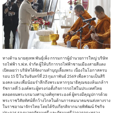
ทางด้าน นายสุเทพ พันธุ์เพ็ง กรรมการผู้อำนวยการใหญ่ บริษัท
รถไฟฟ้า ร.ฟ.ท. จำกัด ผู้ให้บริการรถไฟฟ้าชานเมืองสายสีแดง
เปิดเผยว่า บริษัทได้จัดงานทำบุญเลี้ยงพระ เนื่องในโอกาสครบ
รอบ 15 ปี ในวันจันทร์ที่ 23 กุมภาพันธ์ 2569 เพื่อความเป็นสิริ
มงคล และเพื่อน้อมรำลึกถึงพระมหากรุณาธิคุณของล้นเกล้าฯ
รัชกาลที่ 5 องค์พระผู้ทรงก่อตั้งกิจการรถไฟในประเทศไทย
ตลอดจนพระบรมวงศานุวงศ์ทุกพระองค์ ผู้ทรงมีคุณูปการด้วย
พระราชวิสัยทัศน์ที่กว้างไกลในด้านการคมนาคมขนส่งทางราง
ในราชอาณาจักรไทย โดยได้รับเกียรติจากนายพิพัฒน์ รัชกิจ
ประการ รองนายกรัฐมนตรี และรัฐมนตรีว่าการกระทรวง