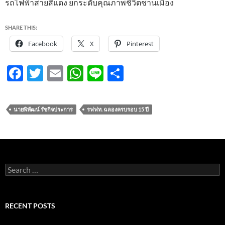
รถไฟฟ้าสายสีแดง ยกระดับคุณภาพชีวิตชานเมือง
SHARE THIS:
Facebook
X
Pinterest
F
T
E
W
Li
S
ac
w
m
h
n
h
e
itt
ail
at
e
ar
นายพิพัฒน์ รัชกิจประการ
รฟฟท. ฉลองครบรอบ 15 ปี
b
er
s
e
o
A
o
p
k
p
Search
for:
RECENT POSTS