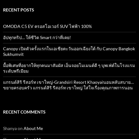
RECENT POSTS
OMODA C5 EV ครอสโอเวอร์ SUV ไฟฟ้า 100%
อัปทุกทริป… ให้ชีวิต Smart กว่าที่เคย!
Canopy เปิดตัวครั้งแรกในเอเชียตะวันออกเฉียงใต้ กับ Canopy Bangkok
Sukhumvit
มื้อพิเศษที่อยากให้ทุกคนมาสัมผัส เอ็นจอยโมเมนต์ดี ๆ บุพเฟ่ต์ในโรงแรม
ระดับพรีเมียม
แกรนด์สิริ​ รีสอร์ท​ เขาใหญ่​-Grandsiri​ Resort​ Khaoyaiนอนหลับสบาย…
ขยายครอบครัว แกรนด์สิริ รีสอร์ท เขาใหญ่ ใส่ใจเรื่องคุณภาพการนอน
RECENT COMMENTS
Shanya
on
About Me