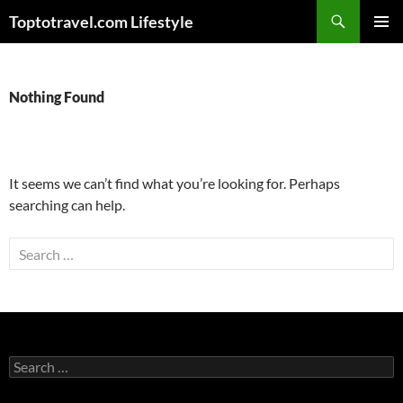
Skip
Search
Toptotravel.com Lifestyle
to
PRIMAR
content
MENU
Nothing Found
It seems we can’t find what you’re looking for. Perhaps
searching can help.
Search
for:
Search
for: