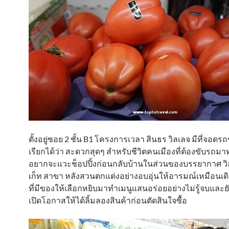
ตั้งอยู่ซอย 2 ชั้น B1 โครงการเวลา สินธร วิลเลจ มีที่จอดรถช
เรียกได้ว่า สะดวกสุดๆ สำหรับชีวิตคนเมืองที่ต้องขับรถ
อยากจะแวะช็อปปิ้งก่อนกลับบ้านในส่วนของบรรยากาศ วิล
เก็ท สาขา หลังสวนตกแต่งอย่างอบอุ่นให้อารมณ์เหมือนเดิ
ที่มีของให้เลือกหยิบมาทำเมนูแสนอร่อยอย่างไม่รู้จบและยั
เปิดโอกาสให้ได้ลิ้มลองสินค้าก่อนตัดสินใจซื้อ