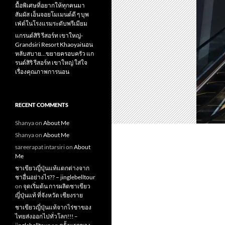
มื้อพิเศษที่อยากให้ทุกคนมา
สัมผัส เอ็นจอยโมเมนต์ดี ๆ บุพ
เฟ่ต์ในโรงแรมระดับพรีเมียม
แกรนด์สิริ​ รีสอร์ท​ เขาใหญ่​-
Grandsiri​ Resort​ Khaoyaiนอน
หลับสบาย…ขยายครอบครัว แก
รนด์สิริ รีสอร์ท เขาใหญ่ ใส่ใจ
เรื่องคุณภาพการนอน
RECENT COMMENTS
Shanya
on
About Me
Shanya
on
About Me
sareerapat intarsiri
on
About
Me
ชาเขียวญี่ปุ่นแท้แตกต่างจาก
ชาอื่นอย่างไร?? – jinglebelltour
on
จุดเริ่มต้น การผลิตชาเขียว
ญี่ปุ่นแท้ ที่จังหวัด เชียงราย
ชาเขียวญี่ปุ่นแท้จากไร่ชาของ
ไทยส่งออกไปทั่วโลก!!! –