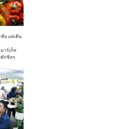
ั่น แค่เดิน
 มาร์เก็ท
งพักชิลๆ