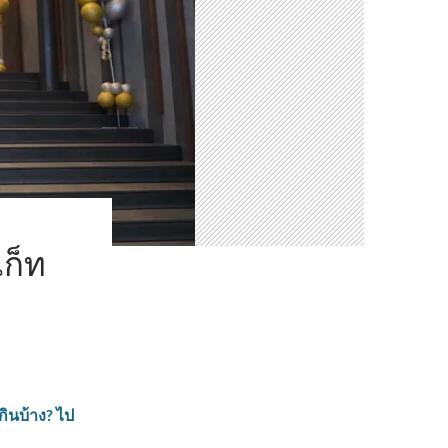
เก็ท
กินบ้าง? ไป