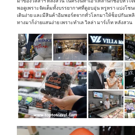
มาของวิลล่าฯ หลังสวน ในครั้งนี้ทำเอาเหล่านักช็อปหัวใ
พอดูเพราะจัดเต็มทั้งบรรยากาศที่ดูอบอุ่น หรูหรา แบ่งโซน
เดินง่าย และมีสินค้าอิมพอร์ตจากทั่วโลกมาให้ช็อปกันเพล
ทางมาก็ง่ายแสนง่าย เพราะทำเล วิลล่า มาร์เก็ท หลังสวน