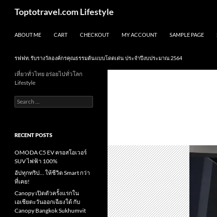
Skip
Search
Toptotravel.com Lifestyle
to
content
ABOUT ME
CART
CHECKOUT
MY ACCOUNT
SAMPLE PAGE
รฟฟท. รับรางวัลองค์กรคุณธรรมต้นแบบโดดเด่น ประจำปีงบประมาณ 2564
เที่ยวทั่วไทย อร่อยไปทั่วโลก
Lifestyle
Search
for:
RECENT POSTS
OMODA C5 EV ครอสโอเวอร์
SUV ไฟฟ้า 100%
อัปทุกทริป… ให้ชีวิต Smart กว่า
ที่เคย!
Canopy เปิดตัวครั้งแรกใน
เอเชียตะวันออกเฉียงใต้ กับ
Canopy Bangkok Sukhumvit