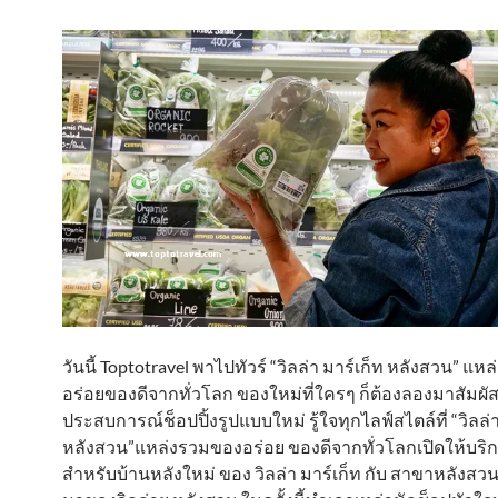
วันนี้ Toptotravel พาไปทัวร์ “วิลล่า มาร์เก็ท หลังสวน” แ
อร่อยของดีจากทั่วโลก ของใหม่ที่ใครๆ ก็ต้องลองมาสัมผั
ประสบการณ์ช็อปปิ้งรูปแบบใหม่ รู้ใจทุกไลฟ์สไตล์ที่ “วิลล่า
หลังสวน”แหล่งรวมของอร่อย ของดีจากทั่วโลกเปิดให้บริ
สำหรับบ้านหลังใหม่ ของ วิลล่า มาร์เก็ท กับ สาขาหลังสวน