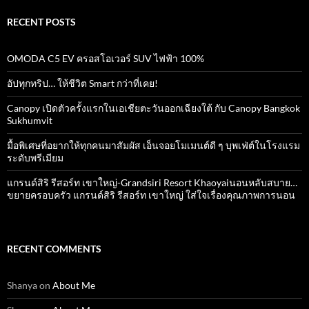
RECENT POSTS
OMODA C5 EV ครอสโอเวอร์ SUV ไฟฟ้า 100%
อัปทุกทริป… ให้ชีวิต Smart กว่าที่เคย!
Canopy เปิดตัวครั้งแรกในเอเชียตะวันออกเฉียงใต้ กับ Canopy Bangkok
Sukhumvit
มื้อพิเศษที่อยากให้ทุกคนมาสัมผัส เอ็นจอยโมเมนต์ดี ๆ บุพเฟ่ต์ในโรงแรม
ระดับพรีเมียม
แกรนด์สิริ​ รีสอร์ท​ เขาใหญ่​-Grandsiri​ Resort​ Khaoyaiนอนหลับสบาย…
ขยายครอบครัว แกรนด์สิริ รีสอร์ท เขาใหญ่ ใส่ใจเรื่องคุณภาพการนอน
RECENT COMMENTS
Shanya
on
About Me