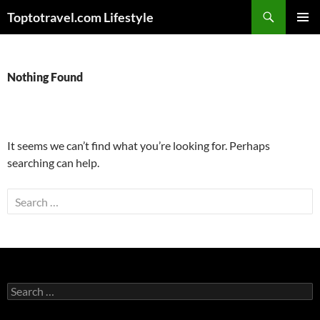
Skip
Search
Toptotravel.com Lifestyle
to
PRIMAR
content
MENU
Nothing Found
It seems we can’t find what you’re looking for. Perhaps
searching can help.
Search
for:
Search
for: