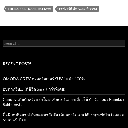
e
itt
ail
at
e
ar
THE BARREL HOUSE PATTAYA
เชฟจอร์ดี ฟรานเกส กีเตราส
b
er
s
e
o
A
o
p
k
p
Search
for:
RECENT POSTS
OMODA C5 EV ครอสโอเวอร์ SUV ไฟฟ้า 100%
อัปทุกทริป… ให้ชีวิต Smart กว่าที่เคย!
Canopy เปิดตัวครั้งแรกในเอเชียตะวันออกเฉียงใต้ กับ Canopy Bangkok
Sukhumvit
มื้อพิเศษที่อยากให้ทุกคนมาสัมผัส เอ็นจอยโมเมนต์ดี ๆ บุพเฟ่ต์ในโรงแรม
ระดับพรีเมียม