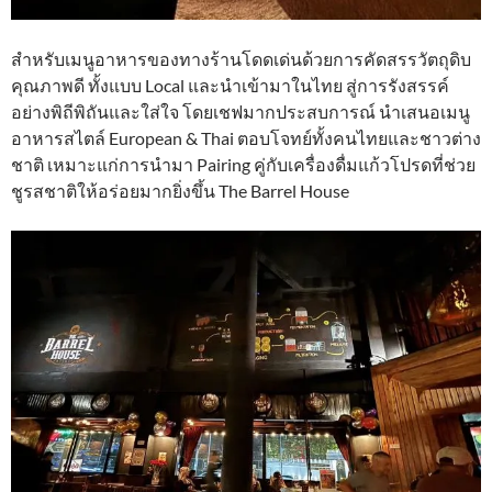
สำหรับเมนูอาหารของทางร้านโดดเด่นด้วยการคัดสรรวัตถุดิบ
คุณภาพดี ทั้งแบบ Local และนำเข้ามาในไทย สู่การรังสรรค์
อย่างพิถีพิถันและใส่ใจ โดยเชฟมากประสบการณ์ นำเสนอเมนู
อาหารสไตล์ European & Thai ตอบโจทย์ทั้งคนไทยและชาวต่าง
ชาติ เหมาะแก่การนำมา Pairing คู่กับเครื่องดื่มแก้วโปรดที่ช่วย
ชูรสชาติให้อร่อยมากยิ่งขึ้น The Barrel House