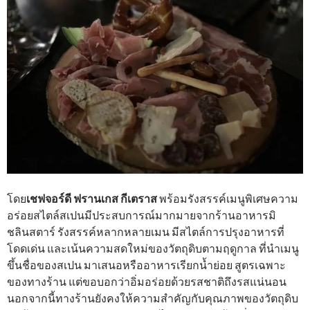
โดย
เชฟจอร์ดี ฟรานเกส กีเตราส
พร้อมรังสรรค์เมนูพิเศษความ
อร่อยสไตล์สเปนมีประสบการณ์มากมายจากร้านอาหารมิ
ชลินสตาร์ รังสรรค์หลากหลายเมน มีสไตล์การปรุงอาหารที่
โดดเด่น และเน้นความสดใหม่ของวัตถุดิบตามฤดูกาล ที่นำเมนู
ขึ้นชื่อของสเปน มาเสนอหรืออาหารเรียกน้ำย่อย สูตรเฉพาะ
ของทางร้าน แต่ขอบอกว่าอิ่มอร่อยด้วยรสชาติถึงรสแน่นอน
นอกจากนี้ทางร้านยังคงให้ความสำคัญกับคุณภาพของวัตถุดิบ