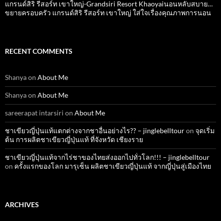
แกรนด์สิริ​ รีสอร์ท​ เขาใหญ่​-Grandsiri​ Resort​ Khaoyaiนอนหลับสบาย…
ขยายครอบครัว แกรนด์สิริ รีสอร์ท เขาใหญ่ ใส่ใจเรื่องคุณภาพการนอน
RECENT COMMENTS
Shanya
on
About Me
Shanya
on
About Me
sareerapat intarsiri
on
About Me
ชาเขียวญี่ปุ่นแท้แตกต่างจากชาอื่นอย่างไร?? – jinglebelltour
on
จุดเริ่ม
ต้น การผลิตชาเขียวญี่ปุ่นแท้ ที่จังหวัด เชียงราย
ชาเขียวญี่ปุ่นแท้จากไร่ชาของไทยส่งออกไปทั่วโลก!!! – jinglebelltour
on
ครั้งแรกของโลก มารุเซ็น ผลิตชาเขียวญี่ปุ่นแท้ จากญี่ปุ่นสู่เมืองไทย
ARCHIVES