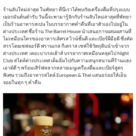
ร้านลับใหม่ล่าสุด ในพัทยา ที่นี่เราได้พบกัยเครื่องดื่มที่ปรุงแบบ
เยอรมันต้นตำรับ วันนี้จะพามารู้จักกับร้านลับใหม่ล่าสุดที่พัทยา
เป็นร้านอาหารสเปน ในบรรยากาศค่ำคืนที่เอาตัวเองไปอยู่ใน
ต่างประเทศ ชื่อร้าน The Barrel House นำเสนอการผสมผสานที่
ไม่เหมือนใครของอาหารเลิศรส ไวน์ชั้นดี และเบียร์ฝีมือดี ซึ่งคัด
สรรโดยเชฟจอร์ดี ฟรานเกส กีเตราส เชฟใช้วัตถุดิบนำเข้าจาก
ต่างประเทศ เดอะบาเรลเฮ้าส์ บรรยากาศเหมือนหลุดไป Night
Club สไตล์ต่างประเทศ เต็มอิ่มไปกับความสนุกสนานที่ร้านแฮง
เอาต์ดี ๆ พร้อมเสิร์ฟหลากหลายเมนูเครื่องดื่มและเบียร์สูตร
พิเศษ รวมถึงอาหารสไตล์ European & Thai แสนอร่อยให้เอ็น
จอยในทุก ๆ ค่ำคืน