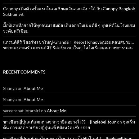
Canopy เปิดตัวครั้งแรกในเอเชียตะวันออกเฉียงใต้ กับ Canopy Bangkok
Sukhumvit
มื้อพิเศษที่อยากให้ทุกคนมาสัมผัส เอ็นจอยโมเมนต์ดี ๆ บุพเฟ่ต์ในโรงแรม
ระดับพรีเมียม
แกรนด์สิริ​ รีสอร์ท​ เขาใหญ่​-Grandsiri​ Resort​ Khaoyaiนอนหลับสบาย…
ขยายครอบครัว แกรนด์สิริ รีสอร์ท เขาใหญ่ ใส่ใจเรื่องคุณภาพการนอน
RECENT COMMENTS
Shanya
on
About Me
Shanya
on
About Me
sareerapat intarsiri
on
About Me
ชาเขียวญี่ปุ่นแท้แตกต่างจากชาอื่นอย่างไร?? – jinglebelltour
on
จุดเริ่ม
ต้น การผลิตชาเขียวญี่ปุ่นแท้ ที่จังหวัด เชียงราย
ชาเขียวญี่ปุ่นแท้จากไร่ชาของไทยส่งออกไปทั่วโลก!!! – jinglebelltour