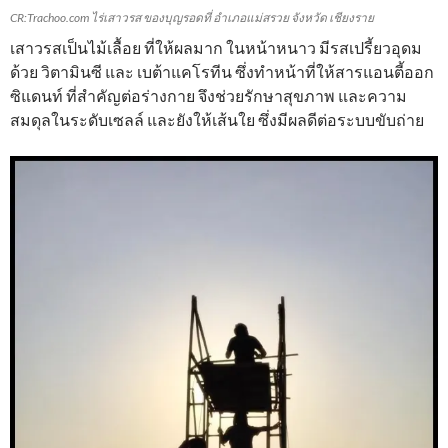
CR:Trachoo.com ไร่เสาวรส ของบุญรอดที่ อำเภอแม่สรวย จังหวัด เชียงราย
เสาวรสเป็นไม้เลื้อย ที่ให้ผลมาก ในหน้าหนาว มีรสเปรี้ยวอุดม
ด้วย วิตามินซี และ เบต้าแคโรทีน ซึ่งทำหน้าที่ให้สารแอนตี้ออก
ซิแดนท์ ที่สำคัญต่อร่างกาย จึงช่วยรักษาสุขภาพ และความ
สมดุลในระดับเซลล์ และยังให้เส้นใย ซึ่งมีผลดีต่อระบบขับถ่าย