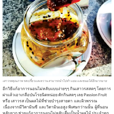
เสาวรสคุณภาพ รสเปรี้ยวและหวาน สามารถนำไปทำ แยม และขนมได้อีกมากมาย
อีกวิธีแก้อาการนอนไม่หลับแบบง่ายๆๆ กินเสาวรสสดๆ โดยการ
ผ่าแล้วเอาเกลือป่นโรยนิดหน่อย ตักกินสดๆ เลย Passion Fruit
หรือ เสาวรส เป็นผลไม้ที่ช่วยบำรุงสายตา และผิวพรรณ
เนื่องจากมีวิตามินซี และวิตามินเอสูง พิเศษกว่านนั้น ผู้ที่นอน
หลับยาก ช่วยแก้อาการนอนไม่หลับ ดื่มเป็นน้ำผลไม้ ประจำทุก