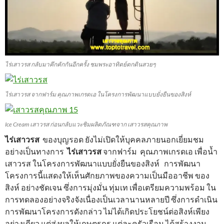
ไร่เสาวรส กลับมาคึกคักกันอีกครั้ง ชมพระอาทิตย์ตกดินสวยๆ
ไร่เสาวรส จากฟาร์ม คุณภาพเกรดเอ ในโครงการพัฒนาแบบยั่งยืนของสิงห์
Ice Cream เสาวรส ก่อนกลับแวะชิมผลิตภัณฑจาก เสาวรสคุณภาพ
ไร่เสาวรส
ของบุญรอด ยังไม่เปิดให้บุคคลภายนอกเยี่ยมชม
อย่างเป็นทางการ
ไร่เสาวรส
จากฟาร์ม คุณภาพเกรดเอ เพื่อน้ำ
เสาวรส ในโครงการพัฒนาแบบยั่งยืนของสิงห์ การพัฒนา
โครงการนี้แสดงให้เห็นศักยภาพของความเป็นมืออาชีพ ของ
สิงห์ อย่างชัดเจน ซึ่งการมุ่งมั่น ทุ่มเท เพื่อเตรียมความพร้อม ใน
การทดลองอย่างจริงจังเนื่องเป็นเวลานานหลายปี ซึ่งการดำเนิน
การพัฒนาโครงการดังกล่าว ไม่ได้เกิดประโยชน์ต่อสิงห์เพียง
อย่างเดียว แต่ส่งผลให้เกษตรกร แต่ละครัวเรือน ได้สร้างงาน