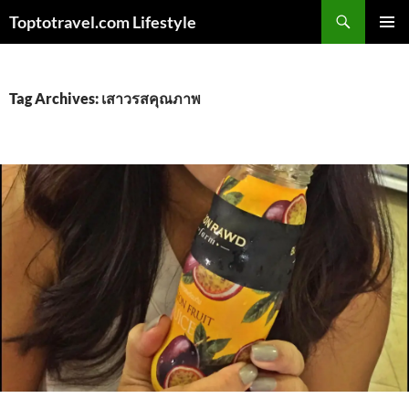
Skip
Search
Toptotravel.com Lifestyle
to
PRIMAR
content
MENU
Tag Archives: เสาวรสคุณภาพ