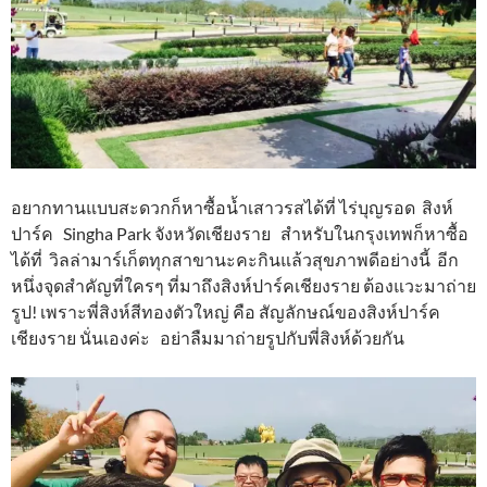
อยากทานแบบสะดวกก็หาซื้อน้ำเสาวรสได้ที่ ไร่บุญรอด สิงห์
ปาร์ค Singha Park จังหวัดเชียงราย สำหรับในกรุงเทพก็หาซื้อ
ได้ที่ วิลล่ามาร์เก็ตทุกสาขานะคะกินแล้วสุขภาพดีอย่างนี้ อีก
หนึ่งจุดสำคัญที่ใครๆ ที่มาถึงสิงห์ปาร์คเชียงราย‬ ต้องแวะมาถ่าย
รูป! เพราะพี่สิงห์สีทองตัวใหญ่ คือ สัญลักษณ์ของสิงห์ปาร์ค
เชียงราย นั่นเองค่ะ อย่า‪ลืมมาถ่ายรูปกับพี่สิงห์ด้วยกัน