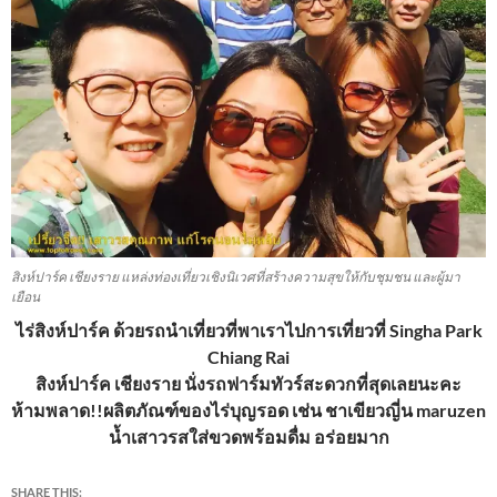
สิงห์ปาร์ค เชียงราย แหล่งท่องเที่ยวเชิงนิเวศที่สร้างความสุขให้กับชุมชน และผู้มา
เยือน
ไร่สิงห์ปาร์ค ด้วยรถนำเที่ยวที่พาเราไปการเที่ยวที่ Singha Park
Chiang Rai
สิงห์ปาร์ค เชียงราย นั่งรถฟาร์มทัวร์สะดวกที่สุดเลยนะคะ
ห้ามพลาด!!ผลิตภัณฑ์ของไร่บุญรอด เช่น ชาเขียวญี่น maruzen
น้ำเสาวรสใส่ขวดพร้อมดื่ม อร่อยมาก
SHARE THIS: