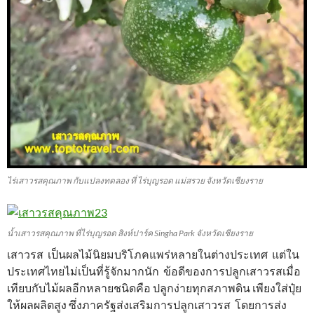
ไร่เสาวรสคุณภาพ กับแปลงทดลอง ที่ ไร่บุญรอด แม่สรวย จังหวัดเชียงราย
น้ำเสาวรสคุณภาพ ที่ไร่บุญรอด สิงห์ปาร์ค Singha Park จังหวัดเชียงราย
เสาวรส เป็นผลไม้นิยมบริโภคแพร่หลายในต่างประเทศ แต่ใน
ประเทศไทยไม่เป็นที่รู้จักมากนัก ข้อดีของการปลูกเสาวรสเมื่อ
เทียบกับไม้ผลอีกหลายชนิดคือ ปลูกง่ายทุกสภาพดิน เพียงใส่ปุ๋ย
ให้ผลผลิตสูง ซึ่งภาครัฐส่งเสริมการปลูกเสาวรส โดยการส่ง