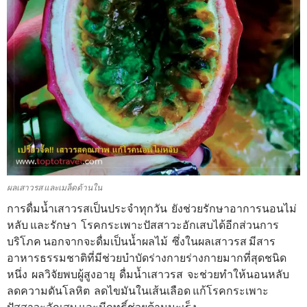
ผลเสาวรส และเมล็ดด้านใน
การดื่มน้ำเสาวรสเป็นประจำทุกวัน ยังช่วยรักษาอาการนอนไม่
หลับ และรักษา โรคกระเพาะปัสสาวะอักเสบได้อีกส่วนการ
บริโภค นอกจากจะดื่มเป็นน้ำผลไม้ ซึ่งในผลเสาวรส มีสาร
อาหารธรรมชาติที่มีช่วยบำบัดร่างกายร่างกายมากที่สุดชนิด
หนึ่ง ผลวิจัยพบผู้สูงอายุ ดื่มน้ำเสาวรส จะช่วยทำให้นอนหลับ
ลดความดันโลหิต ลดไขมันในเส้นเลือด แก้โรคกระเพาะ
ปัสสาวะอักเสบ และมีฤทธิ์ช่วยต้านมะเร็ง