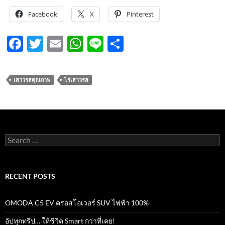
Facebook
X
Pinterest
F
T
E
W
Li
S
ac
w
m
h
n
h
e
itt
ail
at
e
ar
เสาวรสคุณภาพ
ไร่เสาวรส
b
er
s
e
o
A
o
p
k
p
Search
for:
RECENT POSTS
OMODA C5 EV ครอสโอเวอร์ SUV ไฟฟ้า 100%
อัปทุกทริป… ให้ชีวิต Smart กว่าที่เคย!