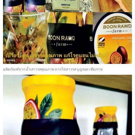
ผลิตภัณฑ์จาก น้ำเสาวรสคุณภาพ จากไร่เสาวรส บุญรอด เชียงราย