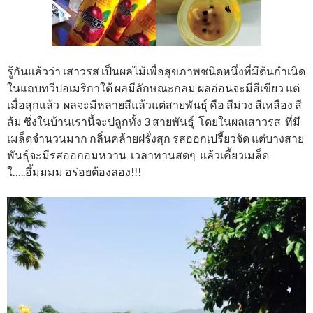
รู้กันแล้วว่า เสาวรส เป็นผลไม้เพื่อสุขภาพชนิดหนึ่งที่มีต้นกำเนิด
ในแถบทวีปอเมริกาใต้ ผลมีลักษณะกลม ผลอ่อนจะมีสีเขียว แต่
เมื่อสุกแล้ว ผลจะมีหลายสีแล้วแต่สายพันธุ์ คือ สีม่วง สีเหลือง สี
ส้ม ซึ่งในบ้านเรานี้จะปลูกทั้ง 3 สายพันธุ์ โดยในผลเสาวรส ที่มี
เมล็ดจำนวนมาก กลิ่นคล้ายฝรั่งสุก รสออกเปรี้ยวจัด แต่บางสาย
พันธุ์จะมีรสออกอมหวาน เวลาทานสดๆ แล้วเคี้ยวเมล็ด
ใ…..อึ้มมมม อร่อยต้องลอง!!!