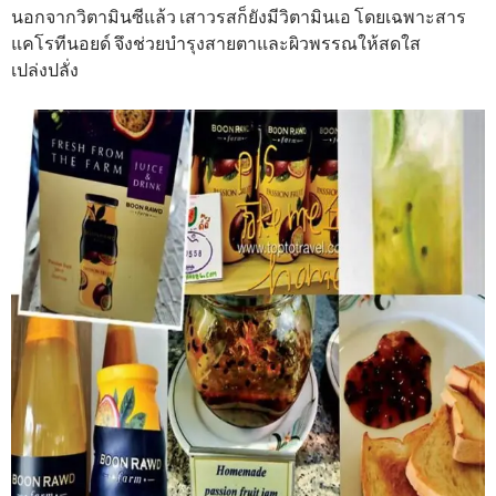
นอกจากวิตามินซีแล้ว เสาวรสก็ยังมีวิตามินเอ โดยเฉพาะสาร
แคโรทีนอยด์ จึงช่วยบำรุงสายตาและผิวพรรณให้สดใส
เปล่งปลั่ง