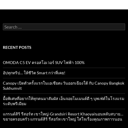
Search
for:
RECENT POSTS
OMODA C5 EV ครอสโอเวอร์ SUV ไฟฟ้า 100%
อัปทุกทริป… ให้ชีวิต Smart กว่าที่เคย!
Canopy เปิดตัวครั้งแรกในเอเชียตะวันออกเฉียงใต้ กับ Canopy Bangkok
Sukhumvit
มื้อพิเศษที่อยากให้ทุกคนมาสัมผัส เอ็นจอยโมเมนต์ดี ๆ บุพเฟ่ต์ในโรงแรม
ระดับพรีเมียม
แกรนด์สิริ​ รีสอร์ท​ เขาใหญ่​-Grandsiri​ Resort​ Khaoyaiนอนหลับสบาย…
ขยายครอบครัว แกรนด์สิริ รีสอร์ท เขาใหญ่ ใส่ใจเรื่องคุณภาพการนอน