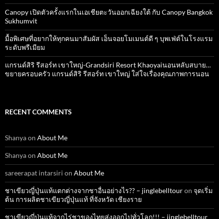
Canopy เปิดตัวครั้งแรกในเอเชียตะวันออกเฉียงใต้ กับ Canopy Bangkok
Sukhumvit
มื้อพิเศษที่อยากให้ทุกคนมาสัมผัส เอ็นจอยโมเมนต์ดี ๆ บุพเฟ่ต์ในโรงแรม
ระดับพรีเมียม
แกรนด์สิริ​ รีสอร์ท​ เขาใหญ่​-Grandsiri​ Resort​ Khaoyaiนอนหลับสบาย…
ขยายครอบครัว แกรนด์สิริ รีสอร์ท เขาใหญ่ ใส่ใจเรื่องคุณภาพการนอน
RECENT COMMENTS
Shanya
on
About Me
Shanya
on
About Me
sareerapat intarsiri
on
About Me
ชาเขียวญี่ปุ่นแท้แตกต่างจากชาอื่นอย่างไร?? – jinglebelltour
on
จุดเริ่ม
ต้น การผลิตชาเขียวญี่ปุ่นแท้ ที่จังหวัด เชียงราย
ชาเขียวญี่ปุ่นแท้จากไร่ชาของไทยส่งออกไปทั่วโลก!!! – jinglebelltour