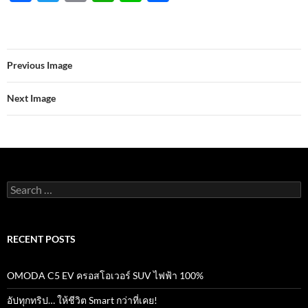
ac
w
m
h
n
h
e
itt
ail
at
e
ar
b
er
s
e
Previous Image
o
A
o
p
Next Image
k
p
Search
for:
RECENT POSTS
OMODA C5 EV ครอสโอเวอร์ SUV ไฟฟ้า 100%
อัปทุกทริป… ให้ชีวิต Smart กว่าที่เคย!