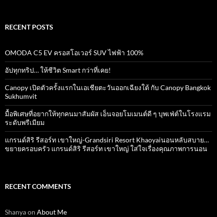
RECENT POSTS
OMODA C5 EV ครอสโอเวอร์ SUV ไฟฟ้า 100%
อัปทุกทริป… ให้ชีวิต Smart กว่าที่เคย!
Canopy เปิดตัวครั้งแรกในเอเชียตะวันออกเฉียงใต้ กับ Canopy Bangkok
Sukhumvit
มื้อพิเศษที่อยากให้ทุกคนมาสัมผัส เอ็นจอยโมเมนต์ดี ๆ บุพเฟ่ต์ในโรงแรม
ระดับพรีเมียม
แกรนด์สิริ​ รีสอร์ท​ เขาใหญ่​-Grandsiri​ Resort​ Khaoyaiนอนหลับสบาย…
ขยายครอบครัว แกรนด์สิริ รีสอร์ท เขาใหญ่ ใส่ใจเรื่องคุณภาพการนอน
RECENT COMMENTS
Shanya
on
About Me