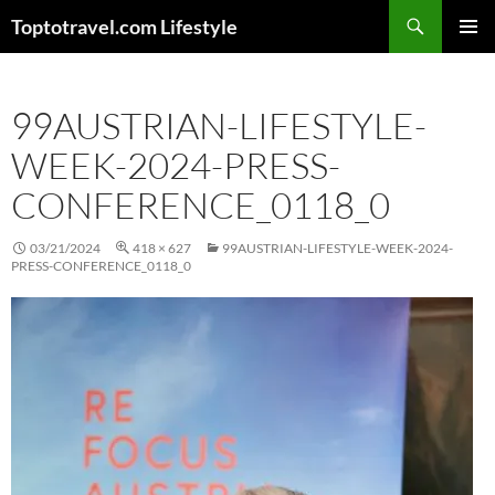
Skip
Search
Toptotravel.com Lifestyle
to
PRIMAR
content
MENU
99AUSTRIAN-LIFESTYLE-
WEEK-2024-PRESS-
CONFERENCE_0118_0
03/21/2024
418 × 627
99AUSTRIAN-LIFESTYLE-WEEK-2024-
PRESS-CONFERENCE_0118_0