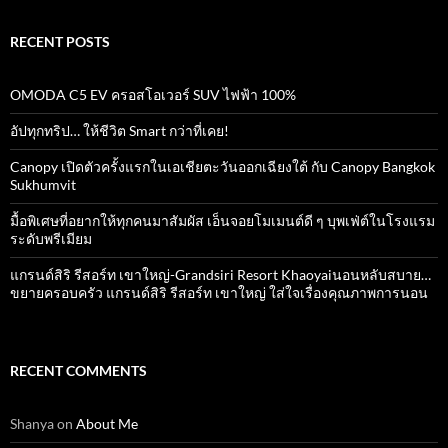
RECENT POSTS
OMODA C5 EV ครอสโอเวอร์ SUV ไฟฟ้า 100%
อัปทุกทริป… ให้ชีวิต Smart กว่าที่เคย!
Canopy เปิดตัวครั้งแรกในเอเชียตะวันออกเฉียงใต้ กับ Canopy Bangkok
Sukhumvit
มื้อพิเศษที่อยากให้ทุกคนมาสัมผัส เอ็นจอยโมเมนต์ดี ๆ บุพเฟ่ต์ในโรงแรม
ระดับพรีเมียม
แกรนด์สิริ​ รีสอร์ท​ เขาใหญ่​-Grandsiri​ Resort​ Khaoyaiนอนหลับสบาย…
ขยายครอบครัว แกรนด์สิริ รีสอร์ท เขาใหญ่ ใส่ใจเรื่องคุณภาพการนอน
RECENT COMMENTS
Shanya
on
About Me