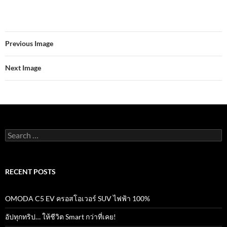
ac
w
m
h
n
h
e
itt
ail
at
e
ar
b
er
s
e
Previous Image
o
A
o
p
Next Image
k
p
Search
for:
RECENT POSTS
OMODA C5 EV ครอสโอเวอร์ SUV ไฟฟ้า 100%
อัปทุกทริป… ให้ชีวิต Smart กว่าที่เคย!