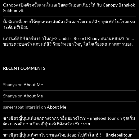
Canopy เปิดตัวครั้งแรกในเอเชียตะวันออกเฉียงใต้ กับ Canopy Bangkok
Sukhumvit
มื้อพิเศษที่อยากให้ทุกคนมาสัมผัส เอ็นจอยโมเมนต์ดี ๆ บุพเฟ่ต์ในโรงแรม
ระดับพรีเมียม
แกรนด์สิริ​ รีสอร์ท​ เขาใหญ่​-Grandsiri​ Resort​ Khaoyaiนอนหลับสบาย…
ขยายครอบครัว แกรนด์สิริ รีสอร์ท เขาใหญ่ ใส่ใจเรื่องคุณภาพการนอน
RECENT COMMENTS
Shanya
on
About Me
Shanya
on
About Me
sareerapat intarsiri
on
About Me
ชาเขียวญี่ปุ่นแท้แตกต่างจากชาอื่นอย่างไร?? – jinglebelltour
on
จุดเริ่ม
ต้น การผลิตชาเขียวญี่ปุ่นแท้ ที่จังหวัด เชียงราย
ชาเขียวญี่ปุ่นแท้จากไร่ชาของไทยส่งออกไปทั่วโลก!!! – jinglebelltour