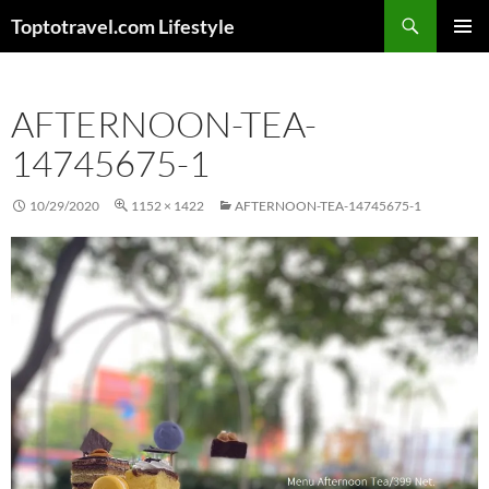
Skip
Search
Toptotravel.com Lifestyle
to
PRIMAR
content
MENU
AFTERNOON-TEA-
14745675-1
10/29/2020
1152 × 1422
AFTERNOON-TEA-14745675-1