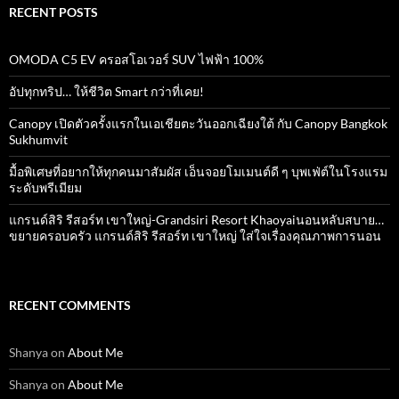
RECENT POSTS
OMODA C5 EV ครอสโอเวอร์ SUV ไฟฟ้า 100%
อัปทุกทริป… ให้ชีวิต Smart กว่าที่เคย!
Canopy เปิดตัวครั้งแรกในเอเชียตะวันออกเฉียงใต้ กับ Canopy Bangkok
Sukhumvit
มื้อพิเศษที่อยากให้ทุกคนมาสัมผัส เอ็นจอยโมเมนต์ดี ๆ บุพเฟ่ต์ในโรงแรม
ระดับพรีเมียม
แกรนด์สิริ​ รีสอร์ท​ เขาใหญ่​-Grandsiri​ Resort​ Khaoyaiนอนหลับสบาย…
ขยายครอบครัว แกรนด์สิริ รีสอร์ท เขาใหญ่ ใส่ใจเรื่องคุณภาพการนอน
RECENT COMMENTS
Shanya
on
About Me
Shanya
on
About Me