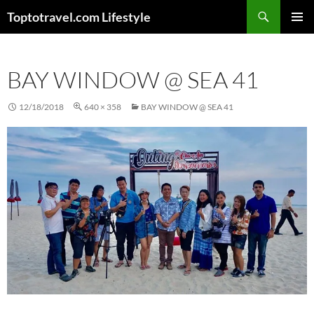
Skip
Search
Toptotravel.com Lifestyle
to
PRIMAR
content
MENU
BAY WINDOW @ SEA 41
12/18/2018
640 × 358
BAY WINDOW @ SEA 41