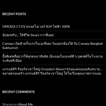
for:
RECENT POSTS
OMODA C5 EV ครอสโอเวอร์ SUV ไฟฟ้า 100%
อัปทุกทริป… ให้ชีวิต Smart กว่าที่เคย!
Canopy เปิดตัวครั้งแรกในเอเชียตะวันออกเฉียงใต้ กับ Canopy Bangkok
Sukhumvit
มื้อพิเศษที่อยากให้ทุกคนมาสัมผัส เอ็นจอยโมเมนต์ดี ๆ บุพเฟ่ต์ในโรงแรม
ระดับพรีเมียม
แกรนด์สิริ​ รีสอร์ท​ เขาใหญ่​-Grandsiri​ Resort​ Khaoyaiนอนหลับสบาย…
ขยายครอบครัว แกรนด์สิริ รีสอร์ท เขาใหญ่ ใส่ใจเรื่องคุณภาพการนอน
RECENT COMMENTS
Shanya
on
About Me