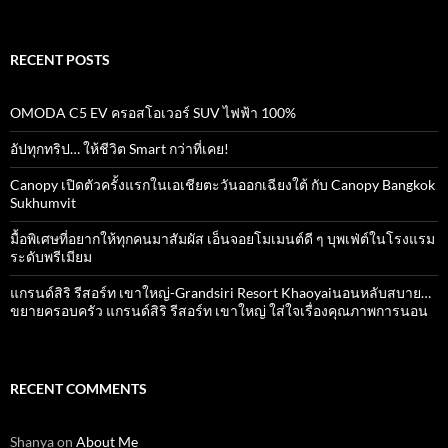
for:
RECENT POSTS
OMODA C5 EV ครอสโอเวอร์ SUV ไฟฟ้า 100%
อัปทุกทริป… ให้ชีวิต Smart กว่าที่เคย!
Canopy เปิดตัวครั้งแรกในเอเชียตะวันออกเฉียงใต้ กับ Canopy Bangkok
Sukhumvit
มื้อพิเศษที่อยากให้ทุกคนมาสัมผัส เอ็นจอยโมเมนต์ดี ๆ บุพเฟ่ต์ในโรงแรม
ระดับพรีเมียม
แกรนด์สิริ​ รีสอร์ท​ เขาใหญ่​-Grandsiri​ Resort​ Khaoyaiนอนหลับสบาย…
ขยายครอบครัว แกรนด์สิริ รีสอร์ท เขาใหญ่ ใส่ใจเรื่องคุณภาพการนอน
RECENT COMMENTS
Shanya
on
About Me