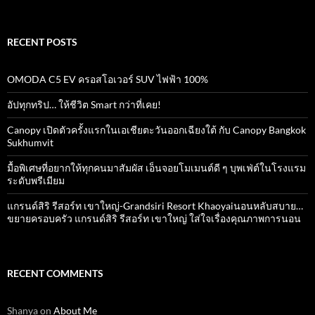
for:
RECENT POSTS
OMODA C5 EV ครอสโอเวอร์ SUV ไฟฟ้า 100%
อัปทุกทริป… ให้ชีวิต Smart กว่าที่เคย!
Canopy เปิดตัวครั้งแรกในเอเชียตะวันออกเฉียงใต้ กับ Canopy Bangkok
Sukhumvit
มื้อพิเศษที่อยากให้ทุกคนมาสัมผัส เอ็นจอยโมเมนต์ดี ๆ บุพเฟ่ต์ในโรงแรม
ระดับพรีเมียม
แกรนด์สิริ​ รีสอร์ท​ เขาใหญ่​-Grandsiri​ Resort​ Khaoyaiนอนหลับสบาย…
ขยายครอบครัว แกรนด์สิริ รีสอร์ท เขาใหญ่ ใส่ใจเรื่องคุณภาพการนอน
RECENT COMMENTS
Shanya
on
About Me