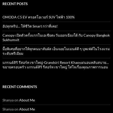
RECENT POSTS
OMODA C5 EV ครอสโอเวอร์ SUV ไฟฟ้า 100%
อัปทุกทริป… ให้ชีวิต Smart กว่าที่เคย!
Canopy เปิดตัวครั้งแรกในเอเชียตะวันออกเฉียงใต้ กับ Canopy Bangkok
Sukhumvit
มื้อพิเศษที่อยากให้ทุกคนมาสัมผัส เอ็นจอยโมเมนต์ดี ๆ บุพเฟ่ต์ในโรงแรม
ระดับพรีเมียม
แกรนด์สิริ​ รีสอร์ท​ เขาใหญ่​-Grandsiri​ Resort​ Khaoyaiนอนหลับสบาย…
ขยายครอบครัว แกรนด์สิริ รีสอร์ท เขาใหญ่ ใส่ใจเรื่องคุณภาพการนอน
RECENT COMMENTS
Shanya
on
About Me
Shanya
on
About Me