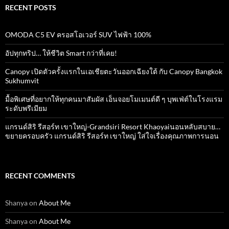
RECENT POSTS
OMODA C5 EV ครอสโอเวอร์ SUV ไฟฟ้า 100%
อัปทุกทริป… ให้ชีวิต Smart กว่าที่เคย!
Canopy เปิดตัวครั้งแรกในเอเชียตะวันออกเฉียงใต้ กับ Canopy Bangkok
Sukhumvit
มื้อพิเศษที่อยากให้ทุกคนมาสัมผัส เอ็นจอยโมเมนต์ดี ๆ บุพเฟ่ต์ในโรงแรม
ระดับพรีเมียม
แกรนด์สิริ​ รีสอร์ท​ เขาใหญ่​-Grandsiri​ Resort​ Khaoyaiนอนหลับสบาย…
ขยายครอบครัว แกรนด์สิริ รีสอร์ท เขาใหญ่ ใส่ใจเรื่องคุณภาพการนอน
RECENT COMMENTS
Shanya
on
About Me
Shanya
on
About Me