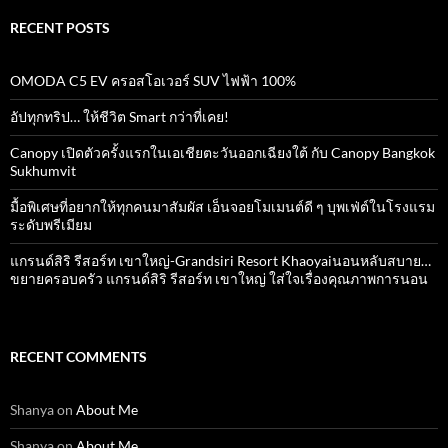
RECENT POSTS
OMODA C5 EV ครอสโอเวอร์ SUV ไฟฟ้า 100%
อัปทุกทริป… ให้ชีวิต Smart กว่าที่เคย!
Canopy เปิดตัวครั้งแรกในเอเชียตะวันออกเฉียงใต้ กับ Canopy Bangkok
Sukhumvit
มื้อพิเศษที่อยากให้ทุกคนมาสัมผัส เอ็นจอยโมเมนต์ดี ๆ บุพเฟ่ต์ในโรงแรม
ระดับพรีเมียม
แกรนด์สิริ​ รีสอร์ท​ เขาใหญ่​-Grandsiri​ Resort​ Khaoyaiนอนหลับสบาย…
ขยายครอบครัว แกรนด์สิริ รีสอร์ท เขาใหญ่ ใส่ใจเรื่องคุณภาพการนอน
RECENT COMMENTS
Shanya
on
About Me
Shanya
on
About Me