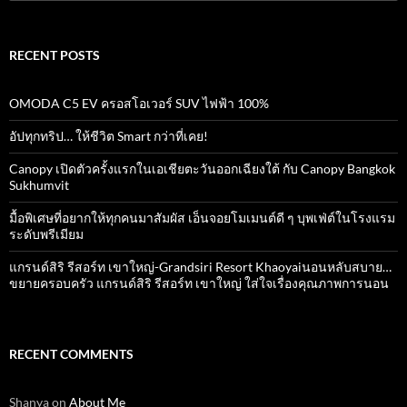
for:
RECENT POSTS
OMODA C5 EV ครอสโอเวอร์ SUV ไฟฟ้า 100%
อัปทุกทริป… ให้ชีวิต Smart กว่าที่เคย!
Canopy เปิดตัวครั้งแรกในเอเชียตะวันออกเฉียงใต้ กับ Canopy Bangkok
Sukhumvit
มื้อพิเศษที่อยากให้ทุกคนมาสัมผัส เอ็นจอยโมเมนต์ดี ๆ บุพเฟ่ต์ในโรงแรม
ระดับพรีเมียม
แกรนด์สิริ​ รีสอร์ท​ เขาใหญ่​-Grandsiri​ Resort​ Khaoyaiนอนหลับสบาย…
ขยายครอบครัว แกรนด์สิริ รีสอร์ท เขาใหญ่ ใส่ใจเรื่องคุณภาพการนอน
RECENT COMMENTS
Shanya
on
About Me