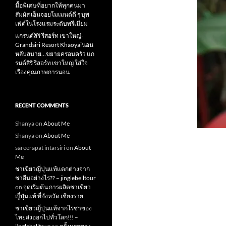
มื้อพิเศษที่อยากให้ทุกคนมา
สัมผัส เอ็นจอยโมเมนต์ดี ๆ บุพ
เฟ่ต์ในโรงแรมระดับพรีเมียม
แกรนด์สิริ​ รีสอร์ท​ เขาใหญ่​-
Grandsiri​ Resort​ Khaoyaiนอน
หลับสบาย…ขยายครอบครัว แก
รนด์สิริ รีสอร์ท เขาใหญ่ ใส่ใจ
เรื่องคุณภาพการนอน
RECENT COMMENTS
Shanya
on
About Me
Shanya
on
About Me
sareerapat intarsiri
on
About
Me
ชาเขียวญี่ปุ่นแท้แตกต่างจาก
ชาอื่นอย่างไร?? – jinglebelltour
on
จุดเริ่มต้น การผลิตชาเขียว
ญี่ปุ่นแท้ ที่จังหวัด เชียงราย
ชาเขียวญี่ปุ่นแท้จากไร่ชาของ
ไทยส่งออกไปทั่วโลก!!! –