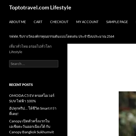
Skip
Search
Toptotravel.com Lifestyle
to
content
ABOUT ME
CART
CHECKOUT
MY ACCOUNT
SAMPLE PAGE
รฟฟท. รับรางวัลองค์กรคุณธรรมต้นแบบโดดเด่น ประจำปีงบประมาณ 2564
เที่ยวทั่วไทย อร่อยไปทั่วโลก
Lifestyle
Search
for:
RECENT POSTS
OMODA C5 EV ครอสโอเวอร์
SUV ไฟฟ้า 100%
อัปทุกทริป… ให้ชีวิต Smart กว่า
ที่เคย!
Canopy เปิดตัวครั้งแรกใน
เอเชียตะวันออกเฉียงใต้ กับ
Canopy Bangkok Sukhumvit