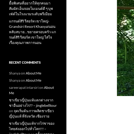
มื้อพิเศษที่อยากให้ทุกคนมา
สัมผัส เอ็นจอยโมเมนต์ดี ๆ บุพ
เฟ่ต์ในโรงแรมระดับพรีเมียม
แกรนด์สิริ​ รีสอร์ท​ เขาใหญ่​-
Grandsiri​ Resort​ Khaoyaiนอน
หลับสบาย…ขยายครอบครัว แก
รนด์สิริ รีสอร์ท เขาใหญ่ ใส่ใจ
เรื่องคุณภาพการนอน
RECENT COMMENTS
Shanya
on
About Me
Shanya
on
About Me
sareerapat intarsiri
on
About
Me
ชาเขียวญี่ปุ่นแท้แตกต่างจาก
ชาอื่นอย่างไร?? – jinglebelltour
on
จุดเริ่มต้น การผลิตชาเขียว
ญี่ปุ่นแท้ ที่จังหวัด เชียงราย
ชาเขียวญี่ปุ่นแท้จากไร่ชาของ
ไทยส่งออกไปทั่วโลก!!! –