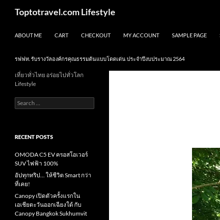
Skip
Search
Toptotravel.com Lifestyle
to
content
ABOUT ME
CART
CHECKOUT
MY ACCOUNT
SAMPLE PAGE
รฟฟท. รับรางวัลองค์กรคุณธรรมต้นแบบโดดเด่น ประจำปีงบประมาณ 2564
เที่ยวทั่วไทย อร่อยไปทั่วโลก
Lifestyle
Search
for:
RECENT POSTS
OMODA C5 EV ครอสโอเวอร์
SUV ไฟฟ้า 100%
อัปทุกทริป… ให้ชีวิต Smart กว่า
ที่เคย!
Canopy เปิดตัวครั้งแรกใน
เอเชียตะวันออกเฉียงใต้ กับ
Canopy Bangkok Sukhumvit