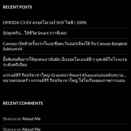
RECENT POSTS
OMODA C5 EV ครอสโอเวอร์ SUV ไฟฟ้า 100%
อัปทุกทริป… ให้ชีวิต Smart กว่าที่เคย!
Canopy เปิดตัวครั้งแรกในเอเชียตะวันออกเฉียงใต้ กับ Canopy Bangkok
Sukhumvit
มื้อพิเศษที่อยากให้ทุกคนมาสัมผัส เอ็นจอยโมเมนต์ดี ๆ บุพเฟ่ต์ในโรงแรม
ระดับพรีเมียม
แกรนด์สิริ​ รีสอร์ท​ เขาใหญ่​-Grandsiri​ Resort​ Khaoyaiนอนหลับสบาย…
ขยายครอบครัว แกรนด์สิริ รีสอร์ท เขาใหญ่ ใส่ใจเรื่องคุณภาพการนอน
RECENT COMMENTS
Shanya
on
About Me
Shanya
on
About Me