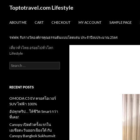
Skip
Search
Toptotravel.com Lifestyle
to
content
ABOUT ME
CART
CHECKOUT
MY ACCOUNT
SAMPLE PAGE
รฟฟท. รับรางวัลองค์กรคุณธรรมต้นแบบโดดเด่น ประจำปีงบประมาณ 2564
เที่ยวทั่วไทย อร่อยไปทั่วโลก
Lifestyle
Search
for:
RECENT POSTS
OMODA C5 EV ครอสโอเวอร์
SUV ไฟฟ้า 100%
อัปทุกทริป… ให้ชีวิต Smart กว่า
ที่เคย!
Canopy เปิดตัวครั้งแรกใน
เอเชียตะวันออกเฉียงใต้ กับ
Canopy Bangkok Sukhumvit