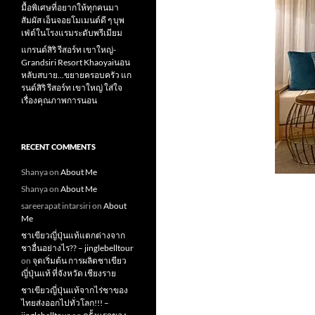
มื้อพิเศษที่อยากให้ทุกคนมา
สัมผัส เอ็นจอยโมเมนต์ดี ๆ บุพ
เฟ่ต์ในโรงแรมระดับพรีเมียม
แกรนด์สิริ​ รีสอร์ท​ เขาใหญ่​-
Grandsiri​ Resort​ Khaoyaiนอน
หลับสบาย…ขยายครอบครัว แก
รนด์สิริ รีสอร์ท เขาใหญ่ ใส่ใจ
เรื่องคุณภาพการนอน
RECENT COMMENTS
Shanya
on
About Me
Shanya
on
About Me
sareerapat intarsiri
on
About
Me
ชาเขียวญี่ปุ่นแท้แตกต่างจาก
ชาอื่นอย่างไร?? – jinglebelltour
on
จุดเริ่มต้น การผลิตชาเขียว
ญี่ปุ่นแท้ ที่จังหวัด เชียงราย
ชาเขียวญี่ปุ่นแท้จากไร่ชาของ
ไทยส่งออกไปทั่วโลก!!! –