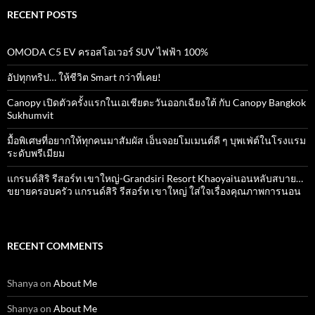
RECENT POSTS
OMODA C5 EV ครอสโอเวอร์ SUV ไฟฟ้า 100%
อัปทุกทริป… ให้ชีวิต Smart กว่าที่เคย!
Canopy เปิดตัวครั้งแรกในเอเชียตะวันออกเฉียงใต้ กับ Canopy Bangkok
Sukhumvit
มื้อพิเศษที่อยากให้ทุกคนมาสัมผัส เอ็นจอยโมเมนต์ดี ๆ บุพเฟ่ต์ในโรงแรม
ระดับพรีเมียม
แกรนด์สิริ​ รีสอร์ท​ เขาใหญ่​-Grandsiri​ Resort​ Khaoyaiนอนหลับสบาย…
ขยายครอบครัว แกรนด์สิริ รีสอร์ท เขาใหญ่ ใส่ใจเรื่องคุณภาพการนอน
RECENT COMMENTS
Shanya
on
About Me
Shanya
on
About Me