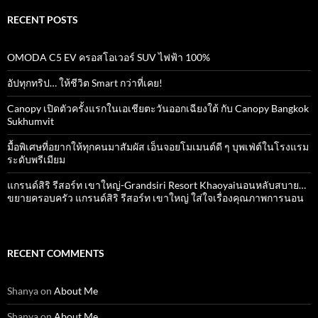
RECENT POSTS
OMODA C5 EV ครอสโอเวอร์ SUV ไฟฟ้า 100%
อัปทุกทริป… ให้ชีวิต Smart กว่าที่เคย!
Canopy เปิดตัวครั้งแรกในเอเชียตะวันออกเฉียงใต้ กับ Canopy Bangkok
Sukhumvit
มื้อพิเศษที่อยากให้ทุกคนมาสัมผัส เอ็นจอยโมเมนต์ดี ๆ บุพเฟ่ต์ในโรงแรม
ระดับพรีเมียม
แกรนด์สิริ​ รีสอร์ท​ เขาใหญ่​-Grandsiri​ Resort​ Khaoyaiนอนหลับสบาย…
ขยายครอบครัว แกรนด์สิริ รีสอร์ท เขาใหญ่ ใส่ใจเรื่องคุณภาพการนอน
RECENT COMMENTS
Shanya
on
About Me
Shanya
on
About Me