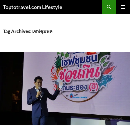
Skip
Search
Toptotravel.com Lifestyle
to
PRIMAR
content
MENU
Tag Archives: เชฟชุมพล