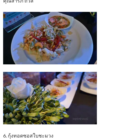
คุณสารภี ถวิล
6. กุ้งทอดซอสใบชะมวง