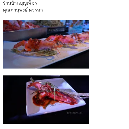
ร้านบ้านบุญเพ็ชร
คุณภานุพงษ์ ควรหา