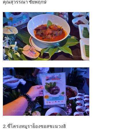
คุณสุวรรณา ชัยพฤกษ์
2. ซี่โครงหมูราย็องซอสชะมวงฮิ