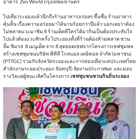
อาคาร Zen World กรุงเทพมหานคร
ไปเที่ยวระยองแล้วนึกถึงร้านอาหารอร่อยๆ ขึ้นชื่อ ร้านอาหาร
คุ้นลิ้น เรื่องความอร่อยมาได้นานร้อยกว่าปีแล้ว บอกเลยว่าต้อง
ไม่พลาดแวะมาชิม 8 ร้านเด็ดที่ใครได้มากินเป็นต้องประทับใจ
ไปแล้วต้องแวะสักครั้ง ไประยองทั้งที่ร้านต้องห้ามพลาด ชวน
ลิ้ม ชิมรส 8 เมนูเด็ด จาก 8 สุดยอดเชฟจากโครงการเชฟชุมพล
สร้างเชฟชุมชนบริษัท พีทีที โกลบอล เคมิคอล จำกัด (มหาชน)
(PTTGC) ร่วมกับจังหวัดระยองและการท่องเที่ยวแห่ประเทศไทย
สำนักงานระยอง(ระยอง-จันทบุรี) จัดงานประกาศผล และมอบ
รางวัลแด่ผู้ชนะเลิศในโครงการ
เชฟชุมชนชวนกินถิ่นระยอง