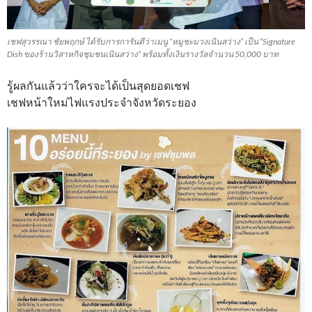
เชฟสุวรรณา ชัยพฤกษ์ ได้รับการการันตีว่าเมนู “หมูชะมวงเนินสว่าง” เป็น “Signature
Dish ของร้านวิสาหกิจชุมชนเนินสว่าง” พร้อมทั้งเงินรางวัลจำนวน 50,000 บาท
รู้ผลกันแล้วว่าใครจะได้เป็นสุดยอดเชฟ
เชฟหน้าใหม่ไฟแรงประจำจังหวัดระยอง