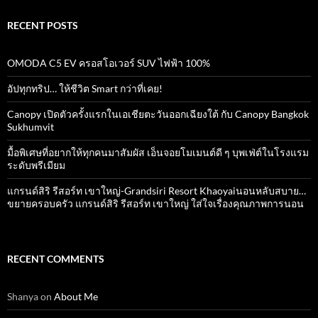
RECENT POSTS
OMODA C5 EV ครอสโอเวอร์ SUV ไฟฟ้า 100%
อัปทุกทริป… ให้ชีวิต Smart กว่าที่เคย!
Canopy เปิดตัวครั้งแรกในเอเชียตะวันออกเฉียงใต้ กับ Canopy Bangkok
Sukhumvit
มื้อพิเศษที่อยากให้ทุกคนมาสัมผัส เอ็นจอยโมเมนต์ดี ๆ บุพเฟ่ต์ในโรงแรม
ระดับพรีเมียม
แกรนด์สิริ​ รีสอร์ท​ เขาใหญ่​-Grandsiri​ Resort​ Khaoyaiนอนหลับสบาย…
ขยายครอบครัว แกรนด์สิริ รีสอร์ท เขาใหญ่ ใส่ใจเรื่องคุณภาพการนอน
RECENT COMMENTS
Shanya
on
About Me