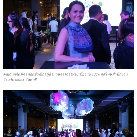
คุณกนกกิตติกา กฤตย์วุฒิกร ผู้อำนวยการการท่องเที่ยวแห่งประเทศไทย สำนักงาน
จังหวัดระยอง-จันทบุรี