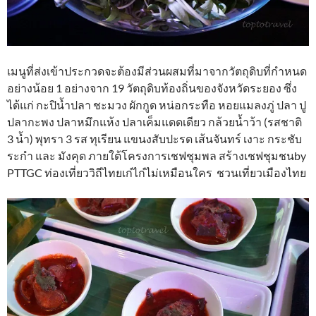
เมนูที่ส่งเข้าประกวดจะต้องมีส่วนผสมที่มาจากวัตถุดิบที่กำหนด
อย่างน้อย 1 อย่างจาก 19 วัตถุดิบท้องถิ่นของจังหวัดระยอง ซึ่ง
ได้แก่ กะปิน้ำปลา ชะมวง ผักกูด หน่อกระทือ หอยแมลงภู่ ปลา ปู
ปลากะพง ปลาหมึกแห้ง ปลาเค็มแดดเดียว กล้วยน้ำว้า (รสชาติ
3 น้ำ) พุทรา 3 รส ทุเรียน แขนงสับปะรด เส้นจันทร์ เงาะ กระชับ
ระกำ และ มังคุด ภายใต้โครงการเชฟชุมพล สร้างเชฟชุมชนby
PTTGC ท่องเที่ยววิถีไทยเก๋ไก๋ไม่เหมือนใคร ชวนเที่ยวเมืองไทย