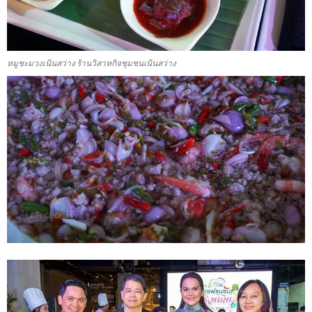
หมูชะมวงเนินสว่าง ร้านวิสาหกิจชุมชนเนินสว่าง