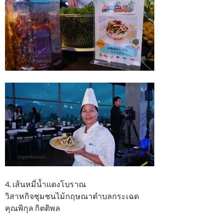
4. เส้นหมี่น้ำแดงโบราณ
วิสาหกิจชุมชนไม้กฤษณาตำบลกระเฉด
คุณพิกุล กิตติพล