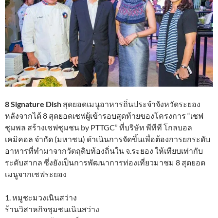
8 Signature Dish
สุดยอดเมนูอาหารถิ่นประจำจังหวัดระยอง
หลังจากได้ 8 สุดยอดเชฟผู้เข้ารอบสุดท้ายของโครงการ “เชฟ
ชุมพล สร้างเชฟชุมชน by PTTGC” ที่บริษัท พีทีที โกลบอล
เคมิคอล จำกัด (มหาชน) ดำเนินการจัดขึ้นเพื่อต้องการยกระดับ
อาหารที่ทำมาจากวัตถุดิบท้องถิ่นใน จ.ระยอง ให้เทียบเท่ากับ
ระดับสากล ซึ่งยังเป็นการพัฒนาการท่องเที่ยวมาชม 8 สุดยอด
เมนูจากเชฟระยอง
1. หมูชะมวงเนินสว่าง
ร้านวิสาหกิจชุมชนเนินสว่าง