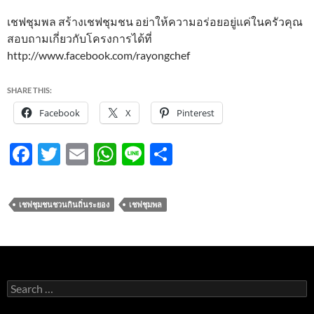
เชฟชุมพล สร้างเชฟชุมชน อย่าให้ความอร่อยอยู่แค่ในครัวคุณ
สอบถามเกี่ยวกับโครงการได้ที่
http://www.facebook.com/rayongchef
SHARE THIS:
Facebook
X
Pinterest
F
T
E
W
Li
S
ac
w
m
h
n
h
e
itt
ail
at
e
ar
เชฟชุมชนชวนกินถิ่นระยอง
เชฟชุมพล
b
er
s
e
o
A
o
p
k
p
Search
for: