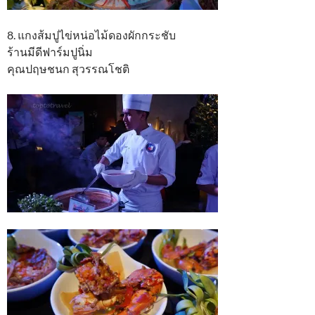
8. แกงส้มปูไข่หน่อไม้ดองผักกระชับ
ร้านมีดีฟาร์มปูนิ่ม
คุณปฤษชนก สุวรรณโชติ