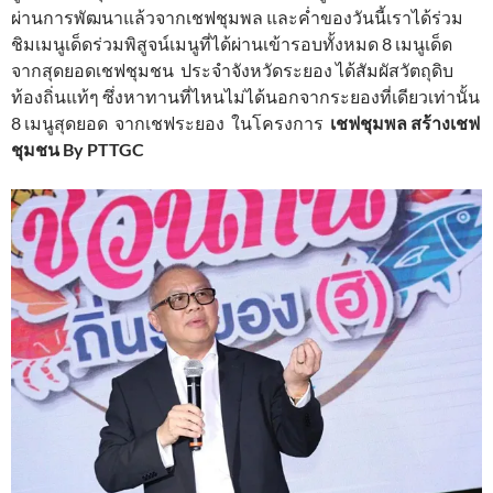
ผ่านการพัฒนาแล้วจากเชฟชุมพล และค่ำของวันนี้เราได้ร่วม
ชิมเมนูเด็ดร่วมพิสูจน์เมนูที่ได้ผ่านเข้ารอบทั้งหมด 8 เมนูเด็ด
จากสุดยอดเชฟชุมชน ประจำจังหวัดระยอง ได้สัมผัสวัตถุดิบ
ท้องถิ่นแท้ๆ ซึ่งหาทานที่ไหนไม่ได้นอกจากระยองที่เดียวเท่านั้น
8 เมนูสุดยอด จากเชฟระยอง ในโครงการ
เชฟชุมพล สร้างเชฟ
ชุมชน By PTTGC