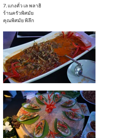
7. แกงคั่ว เล พลาฮิ
ร้านครัวพิศมัย
คุณพิศมัย พิลึก