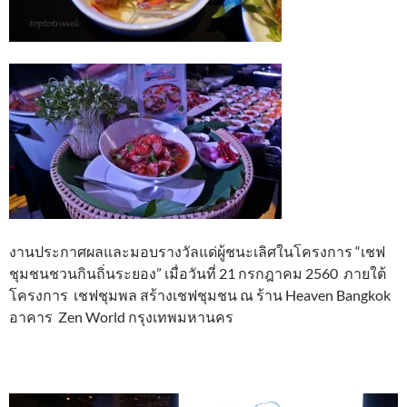
งานประกาศผลและมอบรางวัลแด่ผู้ชนะเลิศในโครงการ “เชฟ
ชุมชนชวนกินถิ่นระยอง” เมื่อวันที่ 21 กรกฎาคม 2560 ภายใต้
โครงการ เชฟชุมพล สร้างเชฟชุมชน ณ ร้าน Heaven Bangkok
อาคาร Zen World กรุงเทพมหานคร