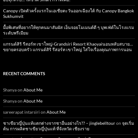
Canopy เปิดตัวครั้งแรกในเอเชียตะวันออกเฉียงใต้ กับ Canopy Bangkok
Sukhumvit
มื้อพิเศษที่อยากให้ทุกคนมาสัมผัส เอ็นจอยโมเมนต์ดี ๆ บุพเฟ่ต์ในโรงแรม
ระดับพรีเมียม
แกรนด์สิริ​ รีสอร์ท​ เขาใหญ่​-Grandsiri​ Resort​ Khaoyaiนอนหลับสบาย…
ขยายครอบครัว แกรนด์สิริ รีสอร์ท เขาใหญ่ ใส่ใจเรื่องคุณภาพการนอน
RECENT COMMENTS
Shanya
on
About Me
Shanya
on
About Me
sareerapat intarsiri
on
About Me
ชาเขียวญี่ปุ่นแท้แตกต่างจากชาอื่นอย่างไร?? – jinglebelltour
on
จุดเริ่ม
ต้น การผลิตชาเขียวญี่ปุ่นแท้ ที่จังหวัด เชียงราย