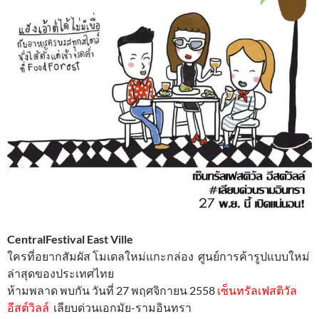
CentralFestival East Ville
ใครที่อยากสัมผัส โมเดลใหม่แกะกล่อง ศูนย์การค้ารูปแบบใหม่
ล่าสุดของประเทศไทย
ห้ามพลาด พบกัน วันที่ 27 พฤศจิกายน 2558
เซ็นทรัลเฟสติวัล
อีสต์วิลล์
เลียบด่วนเอกมัย-รามอินทรา