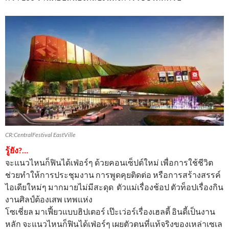
CR:CentralFestival EastVille
รู้ยัง?…
จะแนวไหนก็ฟินได้เฟ่อร์ๆ ด้วยคอนเซ็ปต์ใหม่ เพื่อการใช้ชีวิต
ช่วยทำให้การประชุมงาน การพูดคุยติดต่อ หรือการสร้างสรรค์
ไอเดียใหม่ๆ มากมายไม่มีสะดุด ตัวแม่เรื่องช้อป ตัวท็อปเรื่องกิน
งานศิลป์ต้องเสพ เทพแห่ง
โซเชี่ยล มาเฟี้ยวแบบฮิปเตอร์ เป๊ะเว่อร์เรื่องเฮลตี้ อินดี้เป็นงาน
หลัก จะแนวไหนก็ฟินได้เฟ่อร์ๆ เผยตัวตนที่แท้จริงของเหล่าเซเล