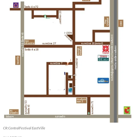
CR:CentralFestival EastVille