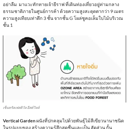
อย่าลืม มาแวะทักทายเจ้ายีราฟ ที่เดินท่องเที่ยวอยู่ท่ามกลาง
ธรรมชาติภายในศูนย์การค้า ด้วยความสูงสะดุดตากว่า 9 เมตร
ความสูงเทียบเท่าตึก 3 ชั้น จากชั้น G โผล่ชูคอเล็มใบไม้บริเวณ
ชั้น 1
เซ็นทรัลเฟสติวัล อีสต์วิลล์
Vertical Garden
ผนังที่ปกคลุมไปด้วยพันธุ์ไม้สีเขียวนานาชนิด
ในรูปแบบของ สร้างความรู้สึกสดชื่นและเป็น สัดส่วน กั้น