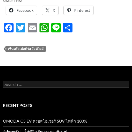
SHARE THIS:
Facebook
X
Pinterest
F
T
E
W
Li
S
ac
w
m
h
n
h
e
itt
ail
at
e
ar
เซ็นทรัลเฟสติวัล อีสต์วิลล์
b
er
s
e
o
A
o
p
k
p
Search
for:
RECENT POSTS
OMODA C5 EV ครอสโอเวอร์ SUV ไฟฟ้า 100%
อัปทุกทริป… ให้ชีวิต Smart กว่าที่เคย!