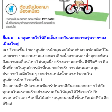
ฮื้มมม!…มาสูดหายใจให้อิ่มเต็มปอดกัน หลบความวุ่นวายของ
เมืองใหญ่
ณ บริเวณชั้น 1 ของศูนย์การค้าคุณจะได้พบกับสวนซ่อนศิลป์ใน
แบบเขาวงกต สวยงามแปลกตา เสียงน้ำจากแหล่งน้ำผุดสะท้อน
ถึงความเคลื่อนไหว ไม่หยุดนิ่ง สร้างความสดชื่น มีชีวิตชีวา คือ
พื้นที่ภายในศูนย์การค้าที่เหมาะสำหรับการผ่อนคลาด จุด
ประกายไอเดียใหม่ๆ ระหว่างแหล่งน้ำกลางป่าภายใน
ศูนย์การค้าบริเวณชั้น 1
คือ สถานที่ๆ มีปลาแฟนซีคาร์ปหลากสีสัน สะดวกสบาย ให้กับ
ทุกคนในครอบครัวอย่างครบครัน ให้คุณได้ใช้เวลาไปกับ
ครอบครัว และช้อปปิ้งได้อย่างสนุกสนานที่ เซ็นทรัลเฟสติวัล อีส
ต์วิลล์