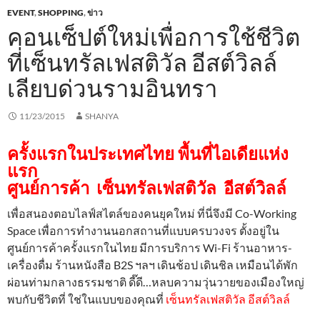
EVENT
,
SHOPPING
,
ข่าว
คอนเซ็ปต์ใหม่เพื่อการใช้ชีวิต
ที่เซ็นทรัลเฟสติวัล อีสต์วิลล์
เลียบด่วนรามอินทรา
11/23/2015
SHANYA
ครั้งแรกในประเทศไทย
พื้นที่ไอเดียแห่ง
แรก
ศูนย์การค้า เซ็นทรัลเฟสติวัล อีสต์วิลล์
เพื่อสนองตอบไลฟ์สไตล์ของคนยุคใหม่ ที่นี่จึงมี Co-Working
Space เพื่อการทำงานนอกสถานที่แบบครบวงจร ตั้งอยู่ใน
ศูนย์การค้าครั้งแรกในไทย มีการบริการ Wi-Fi ร้านอาหาร-
เครื่องดื่ม ร้านหนังสือ B2S ฯลฯ เดินช้อป เดินชิล เหมือนได้พัก
ผ่อนท่ามกลางธรรมชาติ ดี๊ดี…หลบความวุ่นวายของเมืองใหญ่
พบกับชีวิตที่ ใช่ในแบบของคุณที่
เซ็นทรัลเฟสติวัล อีสต์วิลล์