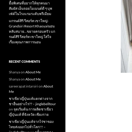
มื้อพิเศษที่อยากให้ทุกคนมา
สัมผัส เอ็นจอยโมเมนต์ดี ๆ บุพ
เฟ่ต์ในโรงแรมระดับพรีเมียม
แกรนด์สิริ​ รีสอร์ท​ เขาใหญ่​-
Grandsiri​ Resort​ Khaoyaiนอน
หลับสบาย…ขยายครอบครัว แก
รนด์สิริ รีสอร์ท เขาใหญ่ ใส่ใจ
เรื่องคุณภาพการนอน
RECENT COMMENTS
Shanya
on
About Me
Shanya
on
About Me
sareerapat intarsiri
on
About
Me
ชาเขียวญี่ปุ่นแท้แตกต่างจาก
ชาอื่นอย่างไร?? – jinglebelltour
on
จุดเริ่มต้น การผลิตชาเขียว
ญี่ปุ่นแท้ ที่จังหวัด เชียงราย
ชาเขียวญี่ปุ่นแท้จากไร่ชาของ
ไทยส่งออกไปทั่วโลก!!! –