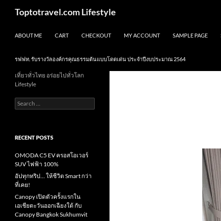
Skip
Search
Toptotravel.com Lifestyle
to
content
ABOUT ME
CART
CHECKOUT
MY ACCOUNT
SAMPLE PAGE
รฟฟท. รับรางวัลองค์กรคุณธรรมต้นแบบโดดเด่น ประจำปีงบประมาณ 2564
เที่ยวทั่วไทย อร่อยไปทั่วโลก
Lifestyle
Search
for:
RECENT POSTS
OMODA C5 EV ครอสโอเวอร์
SUV ไฟฟ้า 100%
อัปทุกทริป… ให้ชีวิต Smart กว่า
ที่เคย!
Canopy เปิดตัวครั้งแรกใน
เอเชียตะวันออกเฉียงใต้ กับ
Canopy Bangkok Sukhumvit