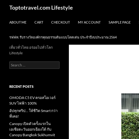
Skip
Search
Toptotravel.com Lifestyle
to
content
ABOUT ME
CART
CHECKOUT
MY ACCOUNT
SAMPLE PAGE
รฟฟท. รับรางวัลองค์กรคุณธรรมต้นแบบโดดเด่น ประจำปีงบประมาณ 2564
เที่ยวทั่วไทย อร่อยไปทั่วโลก
Lifestyle
Search
for:
RECENT POSTS
OMODA C5 EV ครอสโอเวอร์
SUV ไฟฟ้า 100%
อัปทุกทริป… ให้ชีวิต Smart กว่า
ที่เคย!
Canopy เปิดตัวครั้งแรกใน
เอเชียตะวันออกเฉียงใต้ กับ
Canopy Bangkok Sukhumvit