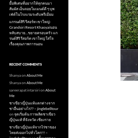
มื้อพิเศษที่อยากให้ทุกคนมา
สัมผัส เอ็นจอยโมเมนต์ดี ๆ บุพ
เฟ่ต์ในโรงแรมระดับพรีเมียม
แกรนด์สิริ​ รีสอร์ท​ เขาใหญ่​-
Grandsiri​ Resort​ Khaoyaiนอน
หลับสบาย…ขยายครอบครัว แก
รนด์สิริ รีสอร์ท เขาใหญ่ ใส่ใจ
เรื่องคุณภาพการนอน
RECENT COMMENTS
Shanya
on
About Me
Shanya
on
About Me
sareerapat intarsiri
on
About
Me
ชาเขียวญี่ปุ่นแท้แตกต่างจาก
ชาอื่นอย่างไร?? – jinglebelltour
on
จุดเริ่มต้น การผลิตชาเขียว
ญี่ปุ่นแท้ ที่จังหวัด เชียงราย
ชาเขียวญี่ปุ่นแท้จากไร่ชาของ
ไทยส่งออกไปทั่วโลก!!! –