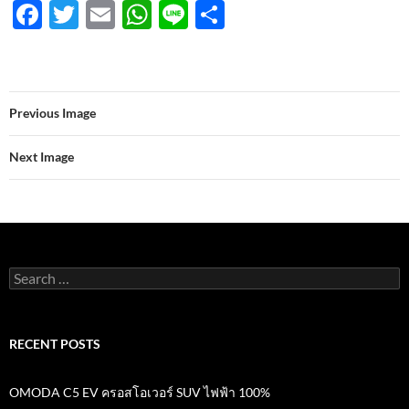
F
T
E
W
Li
S
ac
w
m
h
n
h
e
itt
ail
at
e
ar
b
er
s
e
Previous Image
o
A
o
p
Next Image
k
p
Search
for:
RECENT POSTS
OMODA C5 EV ครอสโอเวอร์ SUV ไฟฟ้า 100%