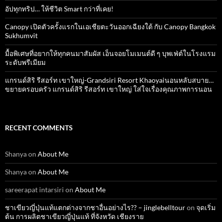
อัปทุกทริป… ให้ชีวิต Smart กว่าที่เคย!
Canopy เปิดตัวครั้งแรกในเอเชียตะวันออกเฉียงใต้ กับ Canopy Bangkok
Sukhumvit
มื้อพิเศษที่อยากให้ทุกคนมาสัมผัส เอ็นจอยโมเมนต์ดี ๆ บุพเฟ่ต์ในโรงแรม
ระดับพรีเมียม
แกรนด์สิริ​ รีสอร์ท​ เขาใหญ่​-Grandsiri​ Resort​ Khaoyaiนอนหลับสบาย…
ขยายครอบครัว แกรนด์สิริ รีสอร์ท เขาใหญ่ ใส่ใจเรื่องคุณภาพการนอน
RECENT COMMENTS
Shanya
on
About Me
Shanya
on
About Me
sareerapat intarsiri
on
About Me
ชาเขียวญี่ปุ่นแท้แตกต่างจากชาอื่นอย่างไร?? – jinglebelltour
on
จุดเริ่ม
ต้น การผลิตชาเขียวญี่ปุ่นแท้ ที่จังหวัด เชียงราย