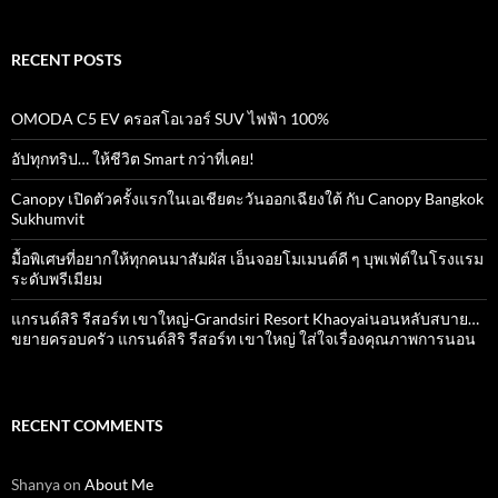
RECENT POSTS
OMODA C5 EV ครอสโอเวอร์ SUV ไฟฟ้า 100%
อัปทุกทริป… ให้ชีวิต Smart กว่าที่เคย!
Canopy เปิดตัวครั้งแรกในเอเชียตะวันออกเฉียงใต้ กับ Canopy Bangkok
Sukhumvit
มื้อพิเศษที่อยากให้ทุกคนมาสัมผัส เอ็นจอยโมเมนต์ดี ๆ บุพเฟ่ต์ในโรงแรม
ระดับพรีเมียม
แกรนด์สิริ​ รีสอร์ท​ เขาใหญ่​-Grandsiri​ Resort​ Khaoyaiนอนหลับสบาย…
ขยายครอบครัว แกรนด์สิริ รีสอร์ท เขาใหญ่ ใส่ใจเรื่องคุณภาพการนอน
RECENT COMMENTS
Shanya
on
About Me