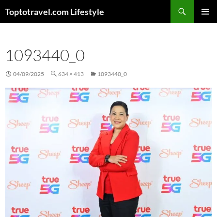
Skip
Search
Toptotravel.com Lifestyle
to
PRIMAR
content
MENU
1093440_0
04/09/2025
634 × 413
1093440_0