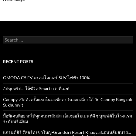
o
p
k
p
Search
for:
RECENT POSTS
OMODA C5 EV ครอสโอเวอร์ SUV ไฟฟ้า 100%
อัปทุกทริป… ให้ชีวิต Smart กว่าที่เคย!
Canopy เปิดตัวครั้งแรกในเอเชียตะวันออกเฉียงใต้ กับ Canopy Bangkok
Sukhumvit
มื้อพิเศษที่อยากให้ทุกคนมาสัมผัส เอ็นจอยโมเมนต์ดี ๆ บุพเฟ่ต์ในโรงแรม
ระดับพรีเมียม
แกรนด์สิริ​ รีสอร์ท​ เขาใหญ่​-Grandsiri​ Resort​ Khaoyaiนอนหลับสบาย…