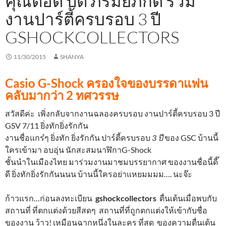
คุณต๊อด ปิติ ภิรมย์ภักดี ร่วม
งานปาร์ตี้ครบรอบ 3 ปี
GSHOCKCOLLECTORS
11/30/2015
SHANYA
Casio G-Shock ครองใจของบรรดาแฟน
คลับมากว่า 2 ทศวรรษ
สวัสดีค่ะ เพิ่งกลับจากงานฉลองครบรอบ งานปาร์ตี้ครบรอบ 3 ปี
GSV 7/11 ยิ่งทักยิ่งรักกัน
งานชื่อแกร๋ๆ ยิ่งทัก ยิ่งรักกัน ปาร์ตี้ครบรอบ
3 ปี
ของ GSC บ้านนี้
ใครเข้ามา อบอุ่น
นักสะสมนาฬิกาG-Shock
ชั้นนำในเมืองไทย มาร่วมงาน
มาชมบรรยากาศ ของงานชื่อนี้ดี๊
ดี ยิ่งทักยิ่งรักกันนนน บ้านนี้ใครอย่าแหยมมมม…. นะจ๊ะ
ก้าวแรก…ก่อนลงทะเบียน
gshockcollectors
ตื่นเต้นเมื่อพบกับ
สถานที่ ที่ตกแต่งด้วยสีสดๆ สถานที่ที่ถูกตกแต่งให้เข้ากับชื่อ
ของงาน ว้าว! เหมือนฉากหนึ่งในละคร ที่สุด ของความตื่นเต้น