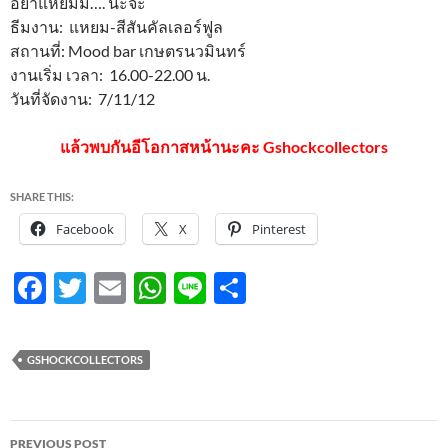
อย่าแหยมม…. นะจ๊ะ
ธีมงาน: แหยม-สีสันคัลเลอร์ฟูล
สถานที่: Mood bar เกษตรนวมินทร์
งานเริ่ม เวลา: 16.00-22.00 น.
วันที่จัดงาน: 7/11/12
แล้วพบกันอีโอกาสหน้านะคะ Gshockcollectors
SHARE THIS:
Facebook
X
Pinterest
F
T
E
W
Li
S
ac
w
m
h
n
h
e
itt
ail
at
e
ar
GSHOCKCOLLECTORS
b
er
s
e
o
A
Post
o
p
PREVIOUS POST