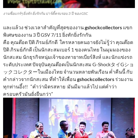
งานชื่อแกร๋ๆ ยิ่งทัก ยิ่งรักกัน ปาร์ตี้ครบรอบ 3 ปี ของ GSC
และแล้วง ช่วงเวลาสำคัญที่สุดของงาน
gshockcollectors
แขก
พิเศษของงาน 3 ปี GSV 7/11 ยิ่งทักยิ่งรักกัน
คือ คุณต๊อด ปิติ ภิรมย์ภักดี ใครหลายคนอาจยังไม่่รู้ว่า คุณต๊อด
ปิติ ภิรมย์ภักดี เป็นนักสะสมเบอร์ 1 ของคนไทย ในมุมมองของ
นักสะสม นักธุรกิจหนุ่มเจ้าของทายาทเบียร์สิงห์ และนักแข่งรถ
ระดับประเทศ ปัจจุบันคุณต๊อดเป็นนักสะสม G-ShockタイGショ
ックコレクターในเมืองไทย จำนวนหลายพันเรือน ค่ำคืนนี้ กับ
คำกล่าวจากนักสะสม ที่ทำให้เพื่อน
gshockcollectors
ร่วมงาน
ทุกท่านอึ้ง!! “คำว่ามิตรสหาย มันมีมาแล้วไป แต่คำว่า
ครอบครัวมันยั่งยืนกว่า”