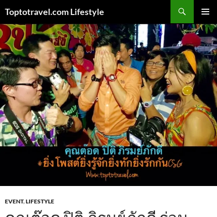
Skip
Search
Toptotravel.com Lifestyle
to
PRIMAR
content
MENU
EVENT
,
LIFESTYLE