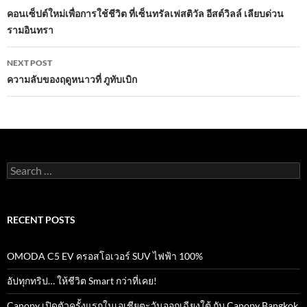
navigation
คอนเซ็ปต์ใหม่เพื่อการใช้ชีวิต ที่เซ็นทรัลเฟสติวัล อีสต์วิลล์ เลียบด่วน
k
p
รามอินทรา
NEXT POST
ความลับของฤดูหนาวที่ ภูทับเบิก
Search
for:
RECENT POSTS
OMODA C5 EV ครอสโอเวอร์ SUV ไฟฟ้า 100%
อัปทุกทริป… ให้ชีวิต Smart กว่าที่เคย!
Canopy เปิดตัวครั้งแรกในเอเชียตะวันออกเฉียงใต้ กับ Canopy Bangkok