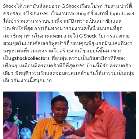
Shock ได้เวลามันส์และอวด G Shock เรื่อนโปรด กับงาน ปาร์ตี้
ครบรอบ 3 ปี ของ GSC เป็นงาน Meeting ครั้งแรกที่ Toptotravel
ได้เข้าร่วมงาน ทราบข่าวนี้จากFB เพราะเป็นสมาชิกและ
ประทับใจที่สุด การเดินทางมาร่วมงานครั้งนี้ แน่นอนที่สุด
สมาชิกทุกท่านในงานแหยม สวมใส่ G Shock กับการแต่งกาย
สวมชุดในแบบคัลเลอร์ฟูลปาร์ตี้ ขอบคุณพี่ๆ แอดมินและทีมงา
นทุกๆ คนที่ร่วมแรงร่วมใจ สร้างงานดีๆ แบบนี้ขึ้นมา ช่าง
เป็น
gshockcollectors
ที่อบอุ่น ความเป็นกัลยามิตรที่ดีของ
เพื่อนๆ เหมือนมีครอบครัวทีดีที่สุด GSC บ้านนี้มีรัก ครอบครัว
เดียว มีพฤติกรรมรักและชอบสะสมคล้ายกันให้มารวมเป็นกลุ่ม
เดียวกัน งานนี้สนุกมาก