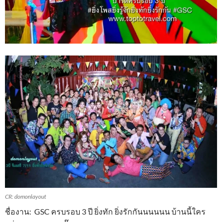
CR: domonlayout
ชื่องาน: GSC ครบรอบ 3 ปี ยิ่งทัก ยิ่งรักกันนนนนน บ้านนี้ใคร