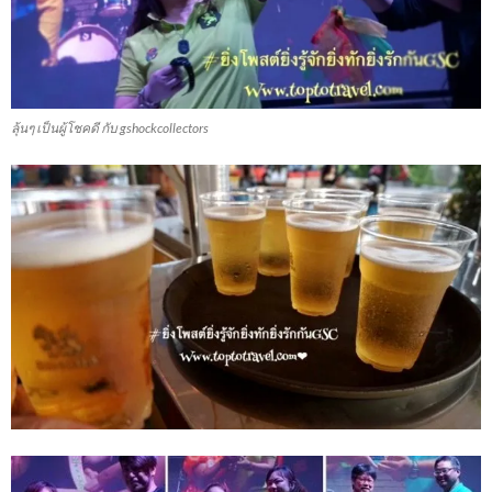
ลุ้นๆ เป็นผู้โชคดี กับ gshockcollectors