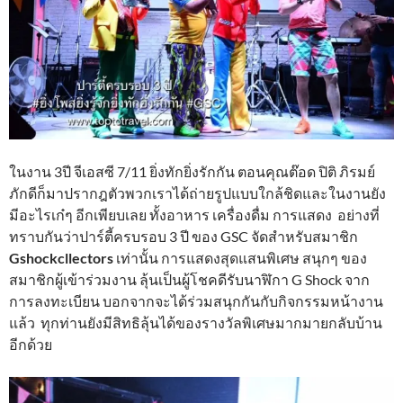
ในงาน 3ปี จีเอสซี 7/11 ยิ่งทักยิ่งรักกัน ตอนคุณต๊อด ปิติ ภิรมย์
ภักดีก็มาปรากฎตัวพวกเราได้ถ่ายรูปแบบใกล้ชิดและในงานยัง
มีอะไรเก๋ๆ อีกเพียบเลย ทั้งอาหาร เครื่องดื่ม การแสดง อย่างที่
ทราบกันว่าปาร์ตี้ครบรอบ 3 ปี ของ GSC จัดสำหรับสมาชิก
Gshockcllectors
เท่านั้น การแสดงสุดแสนพิเศษ สนุกๆ ของ
สมาชิกผู้เข้าร่วมงาน ลุ้นเป็นผู้โชคดีรับนาฬิกา G Shock จาก
การลงทะเบียน บอกจากจะได้ร่วมสนุกกันกับกิจกรรมหน้างาน
แล้ว ทุกท่านยังมีสิทธิลุ้นได้ของรางวัลพิเศษมากมายกลับบ้าน
อีกด้วย