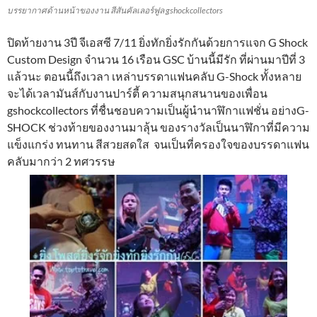
บรรยากาศด้านหน้าของงาน สีสันคัลเลอร์ฟูล gshockcollectors
ปิดท้ายงาน 3ปี จีเอสซี 7/11 ยิ่งทักยิ่งรักกันด้วยการแจก G Shock
Custom Design จำนวน 16 เรือน GSC บ้านนี้มีรัก ที่ผ่านมาปีที่ 3
แล้วนะ ตอนนี้ถึงเวลา เหล่าบรรดาแฟนคลับ G-Shock ทั้งหลาย
จะได้เวลามันส์กับงานปาร์ตี้ ความสนุกสนานของเพื่อน
gshockcollectors ที่ชื่นชอบความเป็นผู้นำนาฬิกาแฟชั่น อย่างG-
SHOCK ช่วงท้ายของงานมาลุ้น ของรางวัลเป็นนาฬิกาที่มีความ
แข็งแกร่ง ทนทาน สีสวยสดใส จนเป็นที่ครองใจของบรรดาแฟน
คลับมากว่า 2 ทศวรรษ