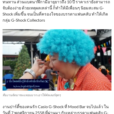
ทนทาน ส่วนแบตนาฬิกามีอายุยาวถึง 10 ปี ราคาเรายังสามารถ
จับต้องง่าย ด้วยเหตุผลเหล่านี้ ก็ทำให้มีเพื่อนๆ นิยมสะสม G-
Shock เพิ่มขึ้น จนเป็นที่ครองใจของบรรดาแฟนคลับ ทำให้เกิด
กลุ่ม G-Shock Collectors
ทีมงานจัดมาซะแหยมมาก เอาให้คัลเลอร์สุดๆ
งานปาร์ตี้ของคนรัก Casio G-Shock ที่ Mood Bar จบไปแล้ว ใน
วันที่ 7 พฤศจิกายน 2558 ที่ผ่านมา กับเหล่าบรรดาแฟนคลับ G-