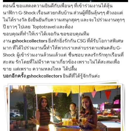
ตอนนี้ ขอแสดงความยินดีกับเพื่อนๆ ที่เข้าร่วมงานได้ลุ้น
นาฬิกา G-Shock เรื่อนสวยกลับบ้าน ส่วนผู้ที่ยืนลุ้นๆๆ ตัวงอแต่
ไม่ได้รางวัล ยังยืนยันกับความสนุกสุดๆ และจะไปร่วมงานทุกๆ
ปี ยาวๆ ไปเลย Toptotravel และต้อง
ขอบคุณที่ทำให้เราได้เจอกัน ขอขอบคุณทีม
งาน
gshockcollectors
ยิ่งทักยิ่งรักกัน CSG ที่ด้รับโอกาสพิเศษ
มาก ที่ได้ไปร่วมงานนี้ทำให้พวกเราเหล่าบรรดาแฟนคลับ G-
Shock ผู้เข้าร่วมงานล้วนแล้วแต่ ชื่นชอบ หลงรักรักทุกเรือนที่
สะสม รักโดยที่ไม่มีราคามาเกี่ยวข้อง เพราะไม่ได้สะสมเพื่อ
ขาย แต่เพราะ ความหลงไหล ได้ปลื้ม
บอกอีกครั้ง gshockcollectors
ยินดีที่ได้รู้จักกันค่ะ