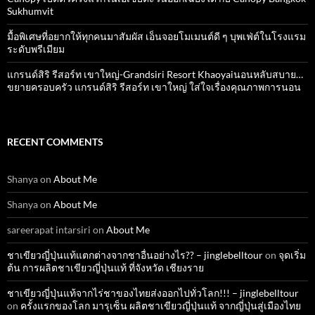
Sukhumvit
มื้อพิเศษที่อยากให้ทุกคนมาสัมผัส เอ็นจอยโมเมนต์ดี ๆ บุพเฟ่ต์ในโรงแรม
ระดับพรีเมียม
แกรนด์สิริ​ รีสอร์ท​ เขาใหญ่​-Grandsiri​ Resort​ Khaoyaiนอนหลับสบาย…
ขยายครอบครัว แกรนด์สิริ รีสอร์ท เขาใหญ่ ใส่ใจเรื่องคุณภาพการนอน
RECENT COMMENTS
Shanya
on
About Me
Shanya
on
About Me
sareerapat intarsiri
on
About Me
ชาเขียวญี่ปุ่นแท้แตกต่างจากชาอื่นอย่างไร?? – jinglebelltour
on
จุดเริ่ม
ต้น การผลิตชาเขียวญี่ปุ่นแท้ ที่จังหวัด เชียงราย
ชาเขียวญี่ปุ่นแท้จากไร่ชาของไทยส่งออกไปทั่วโลก!!! – jinglebelltour
on
ครั้งแรกของโลก มารุเซ็น ผลิตชาเขียวญี่ปุ่นแท้ จากญี่ปุ่นสู่เมืองไทย