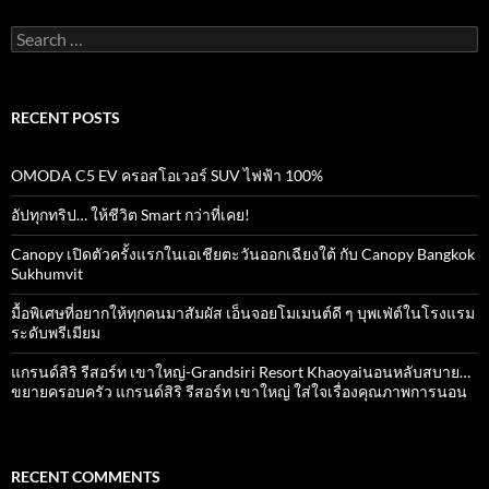
Search
for:
RECENT POSTS
OMODA C5 EV ครอสโอเวอร์ SUV ไฟฟ้า 100%
อัปทุกทริป… ให้ชีวิต Smart กว่าที่เคย!
Canopy เปิดตัวครั้งแรกในเอเชียตะวันออกเฉียงใต้ กับ Canopy Bangkok
Sukhumvit
มื้อพิเศษที่อยากให้ทุกคนมาสัมผัส เอ็นจอยโมเมนต์ดี ๆ บุพเฟ่ต์ในโรงแรม
ระดับพรีเมียม
แกรนด์สิริ​ รีสอร์ท​ เขาใหญ่​-Grandsiri​ Resort​ Khaoyaiนอนหลับสบาย…
ขยายครอบครัว แกรนด์สิริ รีสอร์ท เขาใหญ่ ใส่ใจเรื่องคุณภาพการนอน
RECENT COMMENTS