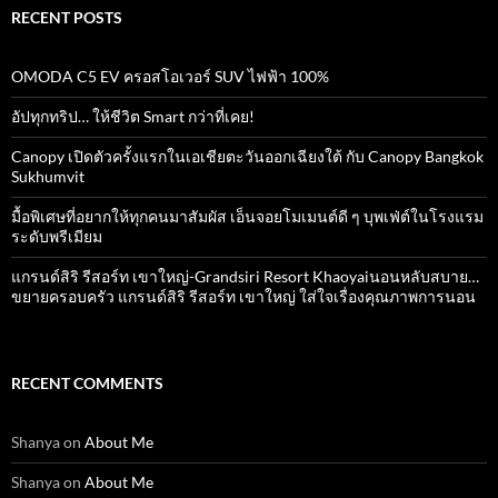
RECENT POSTS
OMODA C5 EV ครอสโอเวอร์ SUV ไฟฟ้า 100%
อัปทุกทริป… ให้ชีวิต Smart กว่าที่เคย!
Canopy เปิดตัวครั้งแรกในเอเชียตะวันออกเฉียงใต้ กับ Canopy Bangkok
Sukhumvit
มื้อพิเศษที่อยากให้ทุกคนมาสัมผัส เอ็นจอยโมเมนต์ดี ๆ บุพเฟ่ต์ในโรงแรม
ระดับพรีเมียม
แกรนด์สิริ​ รีสอร์ท​ เขาใหญ่​-Grandsiri​ Resort​ Khaoyaiนอนหลับสบาย…
ขยายครอบครัว แกรนด์สิริ รีสอร์ท เขาใหญ่ ใส่ใจเรื่องคุณภาพการนอน
RECENT COMMENTS
Shanya
on
About Me
Shanya
on
About Me