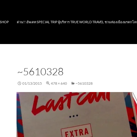
SHOP
ด่วน!! อัพเดท SPECIAL TRIP ผู้บริหาร TRUE WORLD TRAVEL ชวนท่องเมืองมรดกโล
~5610328
01/13/2015
478 × 640
~5610328