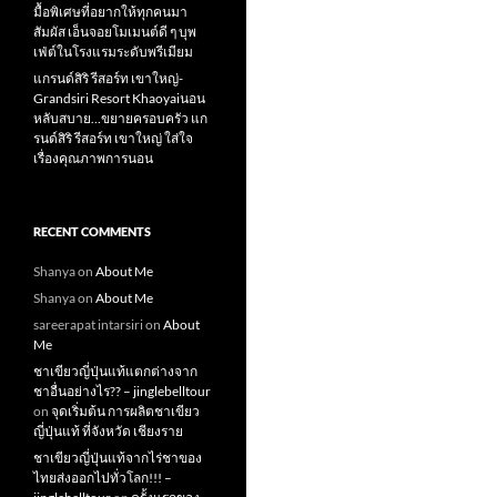
มื้อพิเศษที่อยากให้ทุกคนมา
สัมผัส เอ็นจอยโมเมนต์ดี ๆ บุพ
เฟ่ต์ในโรงแรมระดับพรีเมียม
แกรนด์สิริ​ รีสอร์ท​ เขาใหญ่​-
Grandsiri​ Resort​ Khaoyaiนอน
หลับสบาย…ขยายครอบครัว แก
รนด์สิริ รีสอร์ท เขาใหญ่ ใส่ใจ
เรื่องคุณภาพการนอน
RECENT COMMENTS
Shanya
on
About Me
Shanya
on
About Me
sareerapat intarsiri
on
About
Me
ชาเขียวญี่ปุ่นแท้แตกต่างจาก
ชาอื่นอย่างไร?? – jinglebelltour
on
จุดเริ่มต้น การผลิตชาเขียว
ญี่ปุ่นแท้ ที่จังหวัด เชียงราย
ชาเขียวญี่ปุ่นแท้จากไร่ชาของ
ไทยส่งออกไปทั่วโลก!!! –