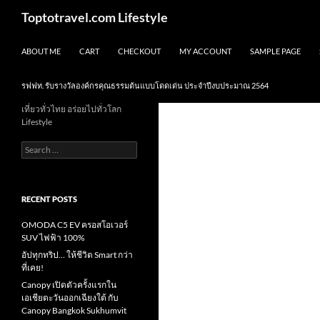
Skip
Search
Toptotravel.com Lifestyle
to
content
ABOUT ME
CART
CHECKOUT
MY ACCOUNT
SAMPLE PAGE
รฟฟท. รับรางวัลองค์กรคุณธรรมต้นแบบโดดเด่น ประจำปีงบประมาณ 2564
เที่ยวทั่วไทย อร่อยไปทั่วโลก
Lifestyle
Search
for:
RECENT POSTS
OMODA C5 EV ครอสโอเวอร์
SUV ไฟฟ้า 100%
อัปทุกทริป… ให้ชีวิต Smart กว่า
ที่เคย!
Canopy เปิดตัวครั้งแรกใน
เอเชียตะวันออกเฉียงใต้ กับ
Canopy Bangkok Sukhumvit